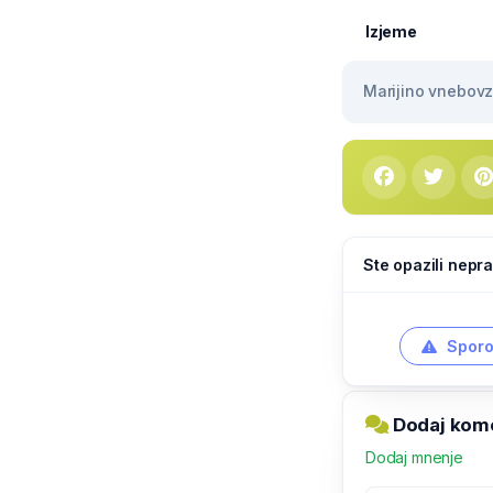
Izjeme
Marijino vnebovze
Ste opazili nepra
Sporo
Dodaj kome
Dodaj mnenje