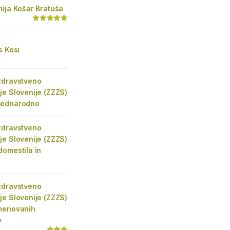
ija Košar Bratuša
s Kosi
zdravstveno
e Slovenije (ZZZS)
mednarodno
zdravstveno
e Slovenije (ZZZS)
domestila in
zdravstveno
e Slovenije (ZZZS)
menovanih
v