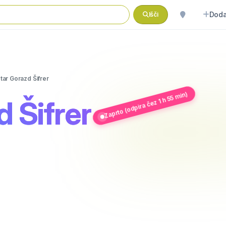
Doda
Išči
tar Gorazd Šifrer
Zaprto (odpira čez 1 h 55 min)
 Šifrer