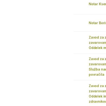
Notar Ksen
Notar Bori
Zavod za 
zavarovanj
Oddelek 
Zavod za 
zavarovanj
Služba na
povračila
Zavod za 
zavarovanj
Oddelek i
zdravniko