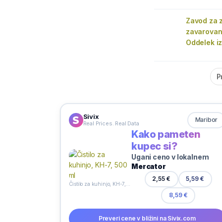
Zavod za 
zavarovanj
Oddelek i
P
Sivix
Maribor
Real Prices. Real Data
Kako pameten
kupec si?
Ugani ceno v lokalnem
Mercator
2,55 €
5,59 €
Čistilo za kuhinjo, KH-7, 500 ml
8,59 €
Preveri cene v bližini na Sivix.com