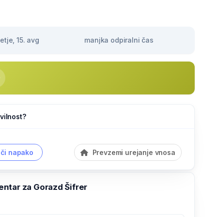
tje, 15. avg
manjka odpiralni čas
vilnost?
či napako
Prevzemi urejanje vnosa
ntar za Gorazd Šifrer