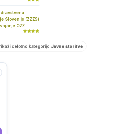
zdravstveno
e Slovenije (ZZZS)
zvajanje OZZ
rikaži celotno kategorijo
Javne storitve