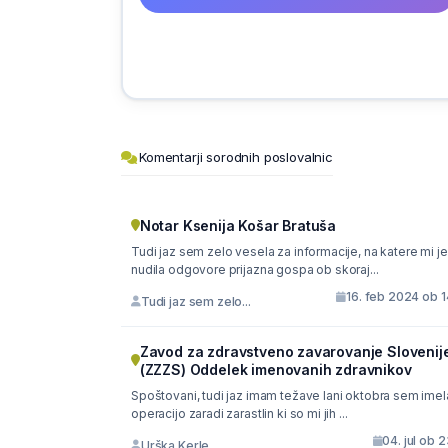
Komentarji sorodnih poslovalnic
Notar Ksenija Košar Bratuša
Tudi jaz sem zelo vesela za informacije, na katere mi je
nudila odgovore prijazna gospa ob skoraj...
16. feb 2024 ob 
Tudi jaz sem zelo...
Zavod za zdravstveno zavarovanje Slovenij
(ZZZS) Oddelek imenovanih zdravnikov
Spoštovani, tudi jaz imam težave lani oktobra sem imela
operacijo zaradi zarastlin ki so mi jih ...
04. jul ob 
Urška Kerle