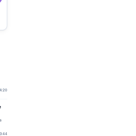
14:20
e
23:44