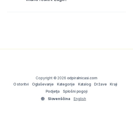
Copyright © 2026
odpiralnicasi.com
O storitvi
Oglaševanje
Kategorije
Katalog
Države
Kraji
Podjetja
Splošni pogoji
Slovenščina
English