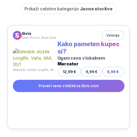
Prikaži celotno kategorijo
Javne storitve
Sivix
Velenje
Real Prices. Real Data
Kako pameten kupec
si?
Ugani ceno v lokalnem
Mercator
Baterijski vložek Longlife, Varta, AAA, 20/1
9,99 €
12,99 €
6,99 €
Preveri cene v bližini na Sivix.com