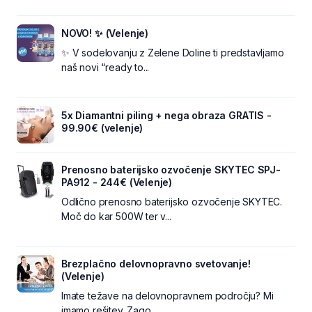
NOVO! ✨ (Velenje)
✨ V sodelovanju z Zelene Doline ti predstavljamo
naš novi “ready to...
5x Diamantni piling + nega obraza GRATIS -
99.90€ (velenje)
Prenosno baterijsko ozvočenje SKYTEC SPJ-
PA912 - 244€ (Velenje)
Odlično prenosno baterijsko ozvočenje SKYTEC.
Moč do kar 500W ter v...
Brezplačno delovnopravno svetovanje!
(Velenje)
Imate težave na delovnopravnem področju? Mi
imamo rešitev. Zago...