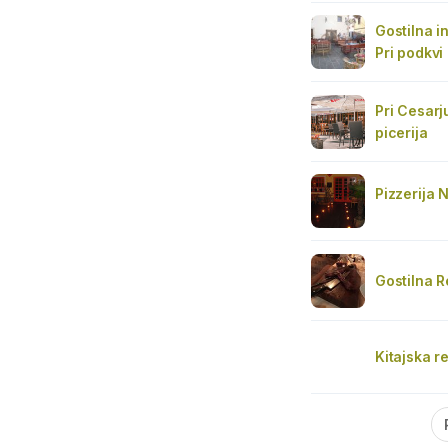
Gostilna i
Pri podkvi
Pri Cesarj
picerija
Pizzerija 
Gostilna R
Kitajska r