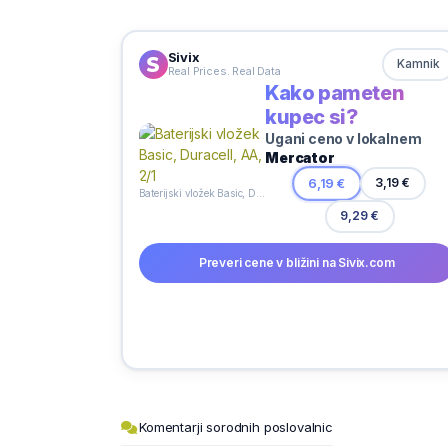
Sivix
Kamnik
Real Prices. Real Data
Kako pameten
kupec si?
Ugani ceno v lokalnem
Mercator
6,19 €
3,19 €
Baterijski vložek Basic, Duracell, AA, 2/1
9,29 €
Preveri cene v bližini na Sivix.com
Komentarji sorodnih poslovalnic