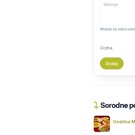
Mnenje bo vidno vse
Ocena
Sorodne pos
Gostilna M