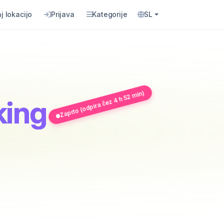
j lokacijo
Prijava
Kategorije
SL
Zaprto (odpira čez 4 h 52 min)
king