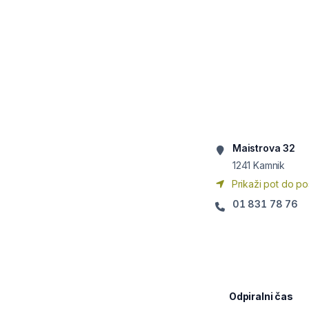
Maistrova 32
1241
Kamnik
Prikaži pot do po
01 831 78 76
Odpiralni čas