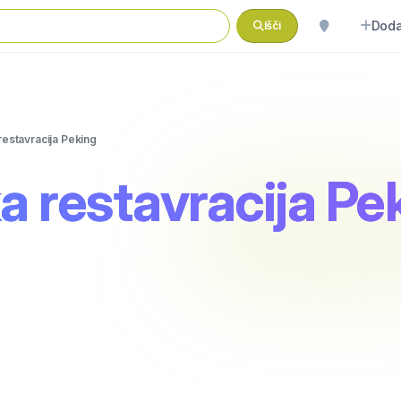
Doda
Išči
restavracija Peking
a restavracija Pe