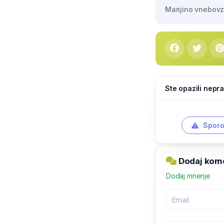
Marijino vnebovze
Ste opazili nepra
Sporo
Dodaj kome
Dodaj mnenje