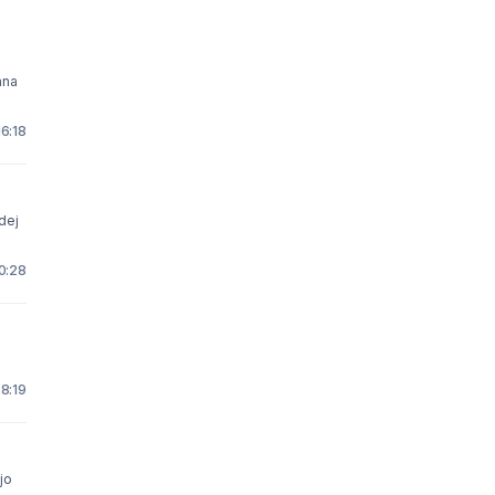
ana
16:18
dej
0:28
 8:19