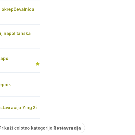
n okrepčevalnica
u, napolitanska
Napoli
epnik
estavracija Ying Xi
Prikaži celotno kategorijo
Restavracija