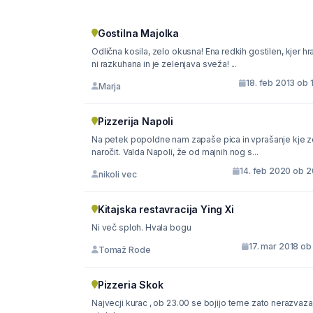
Gostilna Majolka
Odlična kosila, zelo okusna! Ena redkih gostilen, kjer hr
ni razkuhana in je zelenjava sveža! ...
18. feb 2013 ob 
Marja
Pizzerija Napoli
Na petek popoldne nam zapaše pica in vprašanje kje z
naročit. Valda Napoli, že od majnih nog s...
14. feb 2020 ob 2
nikoli vec
Kitajska restavracija Ying Xi
Ni več sploh. Hvala bogu
17. mar 2018 ob
Tomaž Rode
Pizzeria Skok
Najvecji kurac , ob 23.00 se bojijo teme zato nerazvazajo