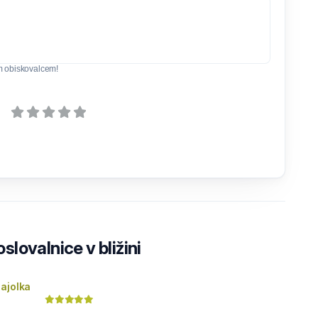
m obiskovalcem!
lovalnice v bližini
ajolka