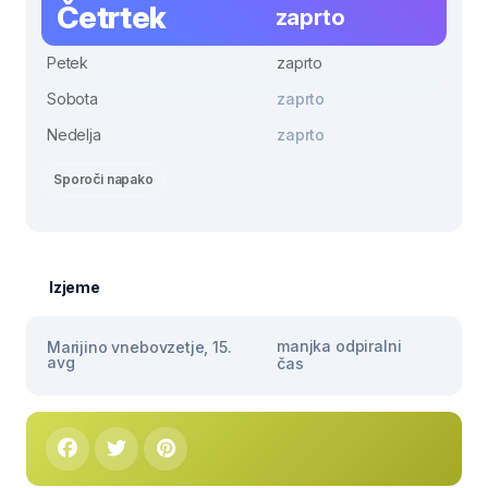
Četrtek
zaprto
Petek
zaprto
Sobota
zaprto
Nedelja
zaprto
Sporoči napako
Izjeme
manjka odpiralni
Marijino vnebovzetje, 15.
avg
čas