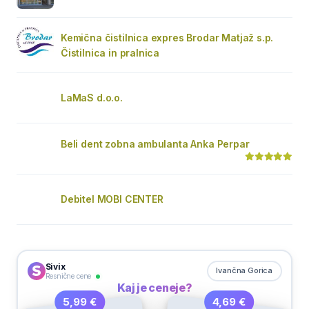
Kemična čistilnica expres Brodar Matjaž s.p.
Čistilnica in pralnica
LaMaS d.o.o.
Beli dent zobna ambulanta Anka Perpar
Debitel MOBI CENTER
Sivix
Ivančna Gorica
Resnične cene
Kaj je ceneje?
4,69 €
5,99 €