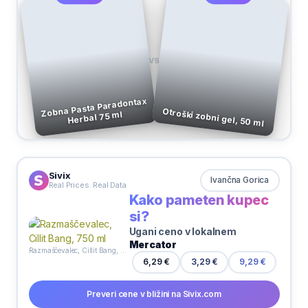
VS
Zobna Pasta Paradontax
Otroški zobni gel, 50 ml
Herbal 75 ml
Sivix
Ivančna Gorica
Real Prices. Real Data
Kako pameten kupec
si?
Ugani ceno v lokalnem
Mercator
Razmaščevalec, Cillit Bang, 750 ml
3,29 €
6,29 €
9,29 €
Preveri cene v bližini na Sivix.com