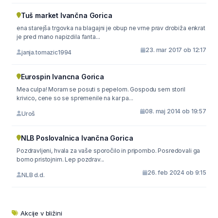
Tuš market Ivančna Gorica
ena starejša trgovka na blagajni je obup ne vrne prav drobiža enkrat
je pred mano napizdila fanta...
23. mar 2017 ob 12:17
janja.tomazic1994
Eurospin Ivancna Gorica
Mea culpa! Moram se posuti s pepelom. Gospodu sem storil
krivico, cene so se spremenile na kar pa...
08. maj 2014 ob 19:57
Uroš
NLB Poslovalnica Ivančna Gorica
Pozdravljeni, hvala za vaše sporočilo in pripombo. Posredovali ga
bomo pristojnim. Lep pozdrav...
26. feb 2024 ob 9:15
NLB d.d.
Akcije v bližini