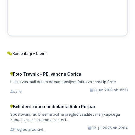
Komentarji v bližini
Foto Travnik - PE Ivančna Gorica
Lahko vas mail dobim da vam posljem fotko za nardit lp Sane
18. jun 2018 ob 15:31
sane
Beli dent zobna ambulanta Anka Perpar
Spoštovani, rad bi se naročil na pregled vsaditev manjkajočega
zoba. Hvala za razumevanje ter l...
02. jul 2025 ob 21:04
Pregled in zdravl...