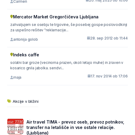
20. maj 2025 ob 10:06
Carmen
Mercator Market Gregorčičeva Ljubljana
zahvaljujem se osebju te trgovine, še posebej gospe poslovodkinji
za uspešno rešitev "reklamacije...
28. sep 2012 ob 11:44
antonija golob
Indeks caffe
solatni bar groze (vecinoma prazen, okoli letajo muhe) in zraven v
kosarico gnila jabolka. sendvi...
17. nov 2014 ob 17:06
maja
Akcije v bližini
Air travel TIMA - prevoz oseb, prevoz potnikov,
transfer na letališče in vse ostale relacije.
(Ljubljana)