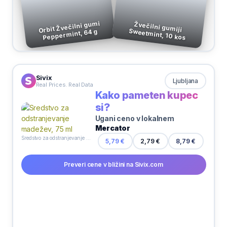
Orbit Žvečilni gumi
Žvečilni gumiji
Sweetmint, 10 kos
Peppermint, 64 g
Sivix
Ljubljana
Real Prices. Real Data
Kako pameten kupec
si?
Ugani ceno v lokalnem
Mercator
Sredstvo za odstranjevanje madežev, 75 ml
2,79 €
5,79 €
8,79 €
Preveri cene v bližini na Sivix.com