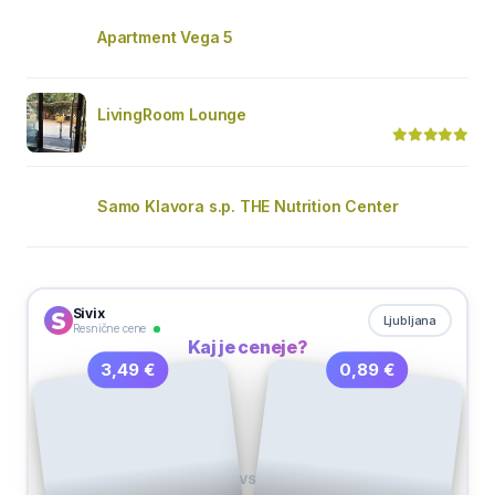
Apartment Vega 5
LivingRoom Lounge
Samo Klavora s.p. THE Nutrition Center
Sivix
Ljubljana
Resnične cene
Kaj je ceneje?
0,89 €
3,49 €
VS