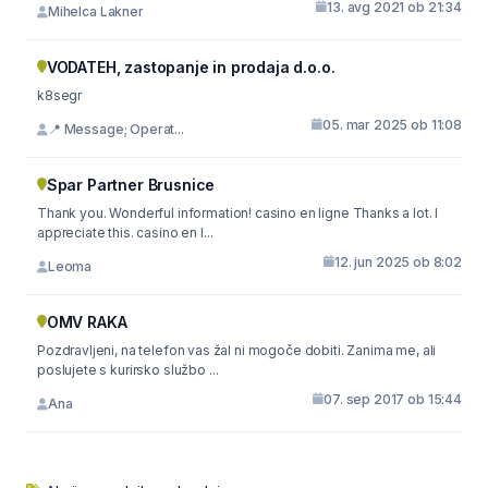
13. avg 2021 ob 21:34
Mihelca Lakner
VODATEH, zastopanje in prodaja d.o.o.
k8segr
05. mar 2025 ob 11:08
📍 Message; Operat...
Spar Partner Brusnice
Thank you. Wonderful information! casino en ligne Thanks a lot. I
appreciate this. casino en l...
12. jun 2025 ob 8:02
Leoma
OMV RAKA
Pozdravljeni, na telefon vas žal ni mogoče dobiti. Zanima me, ali
poslujete s kurirsko službo ...
07. sep 2017 ob 15:44
Ana