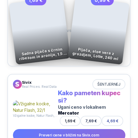
0,99 €
1,69 €
VS
Sadna pijača s črnim
ribezom in aronijo, 1.5 l,
Pijača, aloe vera z grozdjem, Lotte, 240 ml
Fruc
Sivix
ŠENTJERNEJ
Real Prices. Real Data
Kako pameten kupec
si?
Ugani ceno v lokalnem
Mercator
Vžigalne kocke, Natur Flash, 32/1
1,69 €
7,69 €
4,69 €
Preveri cene v bližini na Sivix.com