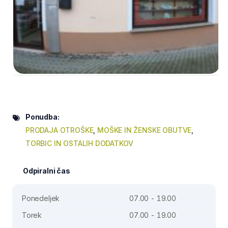
Ponudba:
PRODAJA OTROŠKE
,
MOŠKE IN ŽENSKE OBUTVE
,
TORBIC IN OSTALIH DODATKOV
Odpiralni čas
Ponedeljek
07.00 - 19.00
Torek
07.00 - 19.00