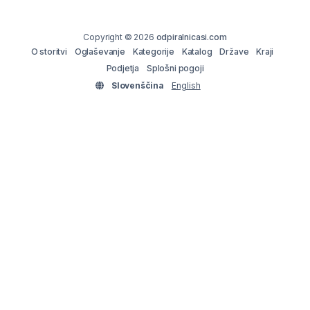
Copyright © 2026
odpiralnicasi.com
O storitvi
Oglaševanje
Kategorije
Katalog
Države
Kraji
Podjetja
Splošni pogoji
Slovenščina
English