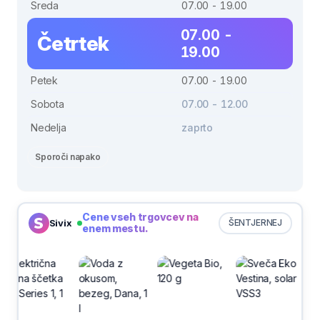
Sreda
07.00 - 19.00
07.00 -
Četrtek
19.00
Petek
07.00 - 19.00
Sobota
07.00 - 12.00
Nedelja
zaprto
Sporoči napako
Cene vseh trgovcev na
Sivix
ŠENTJERNEJ
enem mestu.
-30%