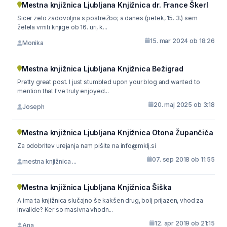
Mestna knjižnica Ljubljana Knjižnica dr. France Škerl
Sicer zelo zadovoljna s postrežbo; a danes (petek, 15. 3.) sem
želela vrniti knjige ob 16. uri, k...
15. mar 2024 ob 18:26
Monika
Mestna knjižnica Ljubljana Knjižnica Bežigrad
Pretty great post. I just stumbled upon your blog and wanted to
mention that I've truly enjoyed...
20. maj 2025 ob 3:18
Joseph
Mestna knjižnica Ljubljana Knjižnica Otona Župančiča
Za odobritev urejanja nam pišite na info@mklj.si
07. sep 2018 ob 11:55
mestna knjižnica ...
Mestna knjižnica Ljubljana Knjižnica Šiška
A ima ta knjižnica slučajno še kakšen drug, bolj prijazen, vhod za
invalide? Ker so masivna vhodn...
12. apr 2019 ob 21:15
Ana