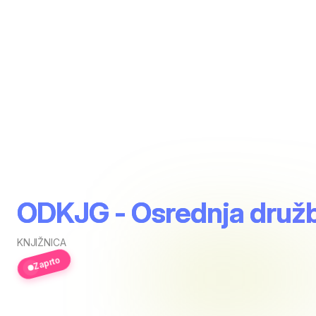
ODKJG - Osrednja družbo
KNJIŽNICA
Zaprto