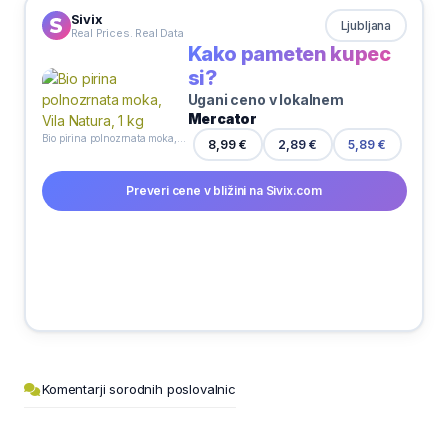
Sivix
Ljubljana
Real Prices. Real Data
Kako pameten kupec
si?
Ugani ceno v lokalnem
Mercator
Bio pirina polnozrnata moka, Vila Natura, 1 kg
2,89 €
8,99 €
5,89 €
Preveri cene v bližini na Sivix.com
Komentarji sorodnih poslovalnic