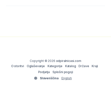
Copyright © 2026
odpiralnicasi.com
O storitvi
Oglaševanje
Kategorije
Katalog
Države
Kraji
Podjetja
Splošni pogoji
Slovenščina
English