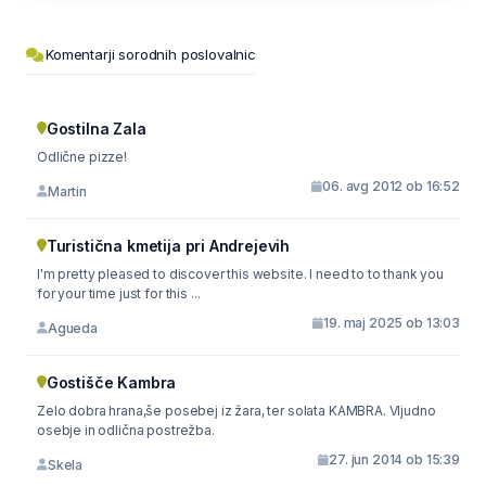
Komentarji sorodnih poslovalnic
Gostilna Zala
Odlične pizze!
06. avg 2012 ob 16:52
Martin
Turistična kmetija pri Andrejevih
I'm pretty pleased to discover this website. I need to to thank you
for your time just for this ...
19. maj 2025 ob 13:03
Agueda
Gostišče Kambra
Zelo dobra hrana,še posebej iz žara, ter solata KAMBRA. Vljudno
osebje in odlična postrežba.
27. jun 2014 ob 15:39
Skela