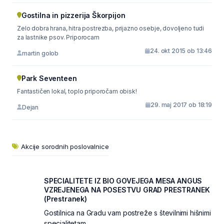
Gostilna in pizzerija Škorpijon
Zelo dobra hrana, hitra postrezba, prijazno osebje, dovoljeno tudi
za lastnike psov. Priporocam
24. okt 2015 ob 13:46
martin golob
Park Seventeen
Fantastičen lokal, toplo priporočam obisk!
29. maj 2017 ob 18:19
Dejan
Akcije sorodnih poslovalnice
SPECIALITETE IZ BIO GOVEJEGA MESA ANGUS
VZREJENEGA NA POSESTVU GRAD PRESTRANEK
(Prestranek)
Gostilnica na Gradu vam postreže s številnimi hišnimi
specialitetam...