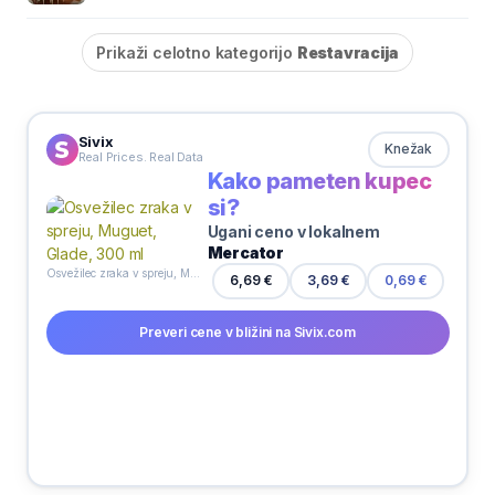
Prikaži celotno kategorijo
Restavracija
Sivix
Knežak
Real Prices. Real Data
Kako pameten kupec
si?
Ugani ceno v lokalnem
Mercator
Osvežilec zraka v spreju, Muguet, Glade, 300 ml
6,69 €
3,69 €
0,69 €
Preveri cene v bližini na Sivix.com