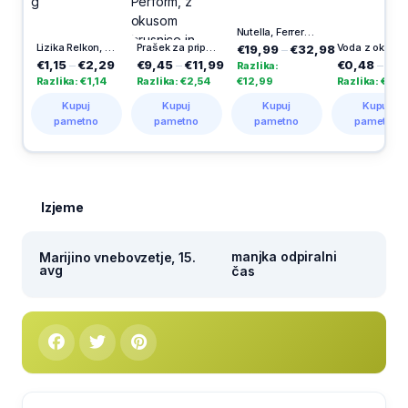
Nutella, Ferrero (3 kg)
Lizika Relkon, Hello Kitty, čokoladna, 30 g
Prašek za pripravo napitka Hydrate & Perform, z okusom brusnice in jagodičevja, 400 g
Voda z okusom, bezeg, Dana, 1 l
€19,99
–
€32,98
€1,15
–
€2,29
€9,45
–
€11,99
€0,48
–
€1,49
€
Razlika:
Razlika: €1,14
Razlika: €2,54
€12,99
Razlika: €1,01
Ra
Kupuj
Kupuj
Kupuj
Kupuj
pametno
pametno
pametno
pametno
Izjeme
manjka odpiralni
Marijino vnebovzetje, 15.
avg
čas