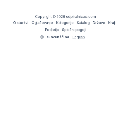
Copyright © 2026
odpiralnicasi.com
O storitvi
Oglaševanje
Kategorije
Katalog
Države
Kraji
Podjetja
Splošni pogoji
Slovenščina
English