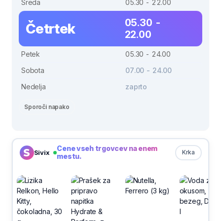
Sreda
05.30 - 22.00
05.30 -
Četrtek
22.00
Petek
05.30 - 24.00
Sobota
07.00 - 24.00
Nedelja
zaprto
Sporoči napako
Cene vseh trgovcev na enem
Sivix
Krka
mestu.