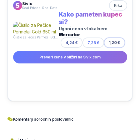
Sivix
Krka
Real Prices. Real Data
Kako pameten kupec
si?
Ugani ceno v lokalnem
Mercator
Čistilo za Pečice Permetal Gold 650 ml
4,24 €
7,28 €
1,20 €
Preveri cene v bližini na Sivix.com
Komentarji sorodnih poslovalnic