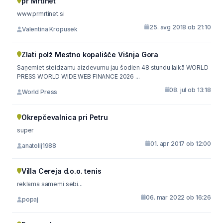
pr`Mrtinet
www.prmrtinet.si
25. avg 2018 ob 21:10
Valentina Kropusek
Zlati polž Mestno kopališče Višnja Gora
Saņemiet steidzamu aizdevumu jau šodien 48 stundu laikā WORLD
PRESS WORLD WIDE WEB FINANCE 2026 ...
08. jul ob 13:18
World Press
Okrepčevalnica pri Petru
super
01. apr 2017 ob 12:00
anatolij1988
Villa Cereja d.o.o. tenis
reklama samemi sebi...
06. mar 2022 ob 16:26
popaj