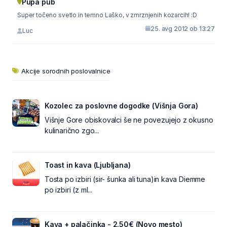
Pupa pub
Super točeno svetlo in temno Laško, v zmrznjenih kozarcih! :D
25. avg 2012 ob 13:27
Luc
Akcije sorodnih poslovalnice
Kozolec za poslovne dogodke (Višnja Gora)
Višnje Gore obiskovalci še ne povezujejo z okusno
kulinarično zgo...
Toast in kava (Ljubljana)
Tosta po izbiri (sir- šunka ali tuna)in kava Diemme
po izbiri (z ml...
Kava + palačinka - 2.50€ (Novo mesto)