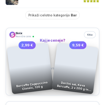
Prikaži celotno kategorijo
Bar
Sivix
Krka
Resnične cene
Kaj je ceneje?
9,59 €
2,99 €
VS
Barcaffe Cappuccino
Darilni set, Kava Barcaffe, 2 x 200 g in
Classic, 120 g
skodelica