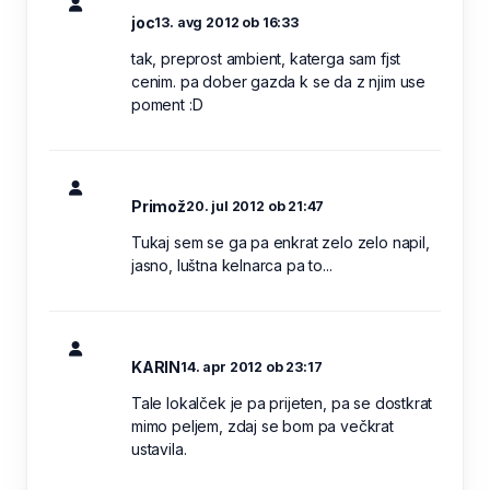
joc
13. avg 2012 ob 16:33
tak, preprost ambient, katerga sam fjst
cenim. pa dober gazda k se da z njim use
poment :D
Primož
20. jul 2012 ob 21:47
Tukaj sem se ga pa enkrat zelo zelo napil,
jasno, luštna kelnarca pa to...
KARIN
14. apr 2012 ob 23:17
Tale lokalček je pa prijeten, pa se dostkrat
mimo peljem, zdaj se bom pa večkrat
ustavila.