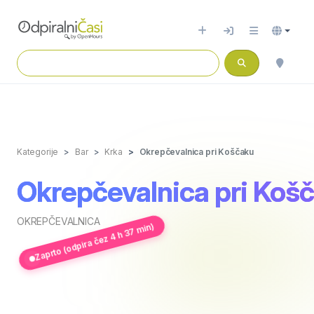
Kategorije
Bar
Krka
Okrepčevalnica pri Koščaku
Okrepčevalnica pri Koš
OKREPČEVALNICA
Zaprto (odpira čez 4 h 37 min)