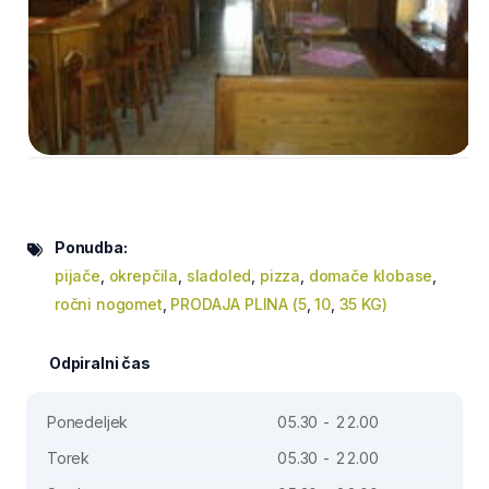
Ponudba:
pijače
,
okrepčila
,
sladoled
,
pizza
,
domače klobase
,
ročni nogomet
,
PRODAJA PLINA (5
,
10
,
35 KG)
Odpiralni čas
Ponedeljek
05.30 - 22.00
Torek
05.30 - 22.00