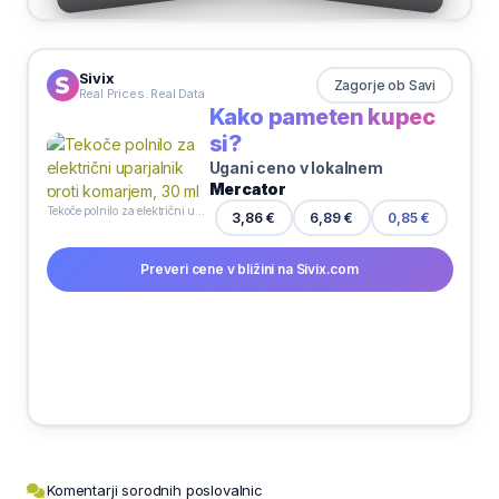
Sivix
Zagorje ob Savi
Real Prices. Real Data
Kako pameten kupec
si?
Ugani ceno v lokalnem
Mercator
Tekoče polnilo za električni uparjalnik proti komarjem, 30 ml
6,89 €
3,86 €
0,85 €
Preveri cene v bližini na Sivix.com
Komentarji sorodnih poslovalnic