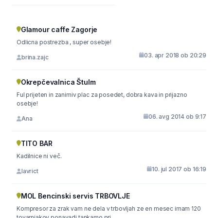
Glamour caffe Zagorje
Odlicna postrezba , super osebje!
03. apr 2018 ob 20:29
brina.zajc
Okrepčevalnica Štulm
Ful prijeten in zanimiv plac za posedet, dobra kava in prijazno
osebje!
06. avg 2014 ob 9:17
Ana
TITO BAR
Kadilnice ni več.
10. jul 2017 ob 16:19
lavrict
MOL Bencinski servis TRBOVLJE
Kompresor za zrak vam ne dela v trbovljah ze en mesec imam 120
tovarnjakov ponavadi tankamo pri...