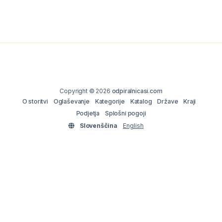
Copyright © 2026
odpiralnicasi.com
O storitvi
Oglaševanje
Kategorije
Katalog
Države
Kraji
Podjetja
Splošni pogoji
Slovenščina
English