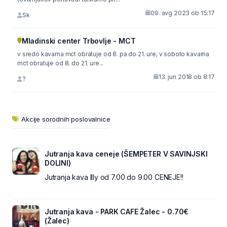
09. avg 2023 ob 15:17
Sk
Mladinski center Trbovlje - MCT
v sredo kavarna mct obratuje od 8. pa do 21. ure, v soboto kavarna
mct obratuje od 8. do 21. ure...
13. jun 2018 ob 8:17
?
Akcije sorodnih poslovalnice
Jutranja kava ceneje (ŠEMPETER V SAVINJSKI
DOLINI)
Jutranja kava Illy od 7.00 do 9.00 CENEJE!!
Jutranja kava - PARK CAFE Žalec - 0.70€
(Žalec)