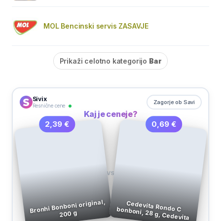
MOL Bencinski servis ZASAVJE
Prikaži celotno kategorijo
Bar
Sivix
Zagorje ob Savi
Resnične cene
Kaj je ceneje?
0,69 €
2,39 €
VS
Bronhi Bonboni original,
Cedevita Rondo C bonboni, 28 g, Cedevita
200 g