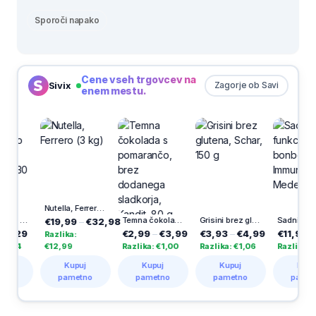
Sporoči napako
Cene vseh trgovcev na
Sivix
Zagorje ob Savi
enem mestu.
Nutella, Ferrero (3 kg)
Lizika Relkon, Hello Kitty, čokoladna, 30 g
Temna čokolada s pomarančo, brez dodanega sladkorja, Kandit, 80 g
Grisini brez glutena, Schar, 150 g
Sadni funkcionalni bonboni Multi + Immune Junior
€19,99
–
€32,98
29
€2,99
–
€3,99
€3,93
–
€4,99
€11,99
–
€19
Razlika:
4
€12,99
Razlika: €1,00
Razlika: €1,06
Razlika: €8,0
Kupuj
Kupuj
Kupuj
Kupuj
pametno
pametno
pametno
pametno