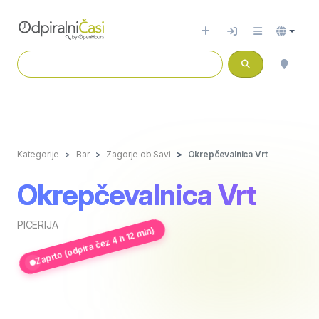
Kategorije
Bar
Zagorje ob Savi
Okrepčevalnica Vrt
Okrepčevalnica Vrt
PICERIJA
Zaprto (odpira čez 4 h 12 min)