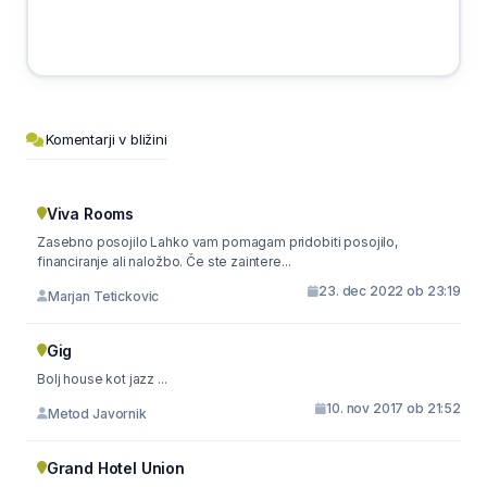
Komentarji v bližini
Viva Rooms
Zasebno posojilo Lahko vam pomagam pridobiti posojilo,
financiranje ali naložbo. Če ste zaintere...
23. dec 2022 ob 23:19
Marjan Tetickovic
Gig
Bolj house kot jazz ...
10. nov 2017 ob 21:52
Metod Javornik
Grand Hotel Union