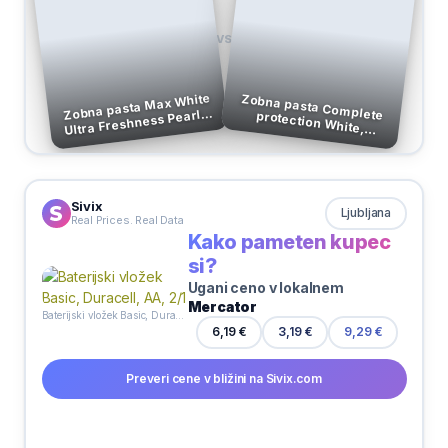
VS
Zobna pasta Max White
Ultra Freshness Pearls,
Zobna pasta Complete protection White, Sensodyne, 75 ml
50 ml
Sivix
Ljubljana
Real Prices. Real Data
Kako pameten kupec
si?
Ugani ceno v lokalnem
Mercator
Baterijski vložek Basic, Duracell, AA, 2/1
6,19 €
3,19 €
9,29 €
Preveri cene v bližini na Sivix.com