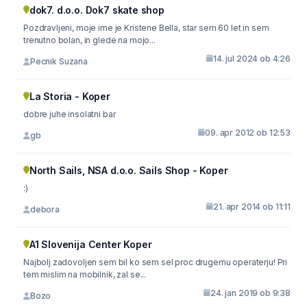
dok7. d.o.o. Dok7 skate shop
Pozdravljeni, moje ime je Kristene Bella, star sem 60 let in sem
trenutno bolan, in glede na mojo...
14. jul 2024 ob 4:26
Pecnik Suzana
La Storia - Koper
dobre juhe insolatni bar
09. apr 2012 ob 12:53
gb
North Sails, NSA d.o.o. Sails Shop - Koper
:)
21. apr 2014 ob 11:11
debora
A1 Slovenija Center Koper
Najbolj zadovoljen sem bil ko sem sel proc drugemu operaterju! Pri
tem mislim na mobilnik, zal se...
24. jan 2019 ob 9:38
Bozo