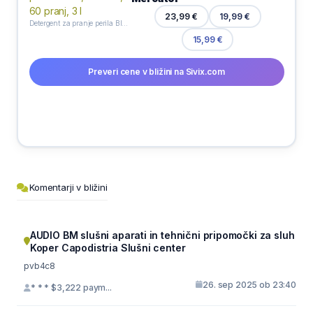
19,99 €
23,99 €
Detergent za pranje perila Black, Perwoll, 60 pranj, 3 l
15,99 €
Preveri cene v bližini na Sivix.com
Komentarji v bližini
AUDIO BM slušni aparati in tehnični pripomočki za sluh
Koper Capodistria Slušni center
pvb4c8
26. sep 2025 ob 23:40
* * * $3,222 paym...