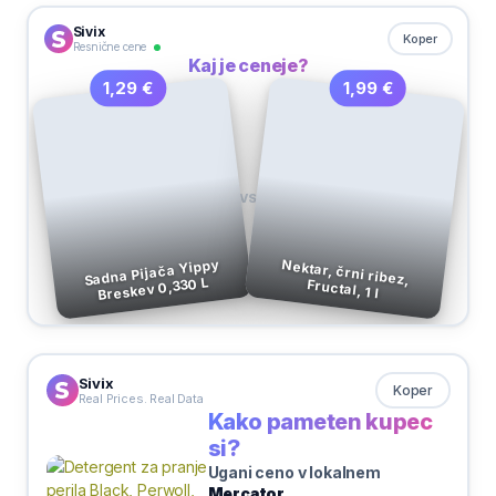
Sivix
Koper
Resnične cene
Kaj je ceneje?
1,99 €
1,29 €
VS
Sadna Pijača Yippy
Nektar, črni ribez,
Breskev 0,330 L
Fructal, 1 l
Sivix
Koper
Real Prices. Real Data
Kako pameten kupec
si?
Ugani ceno v lokalnem
Mercator