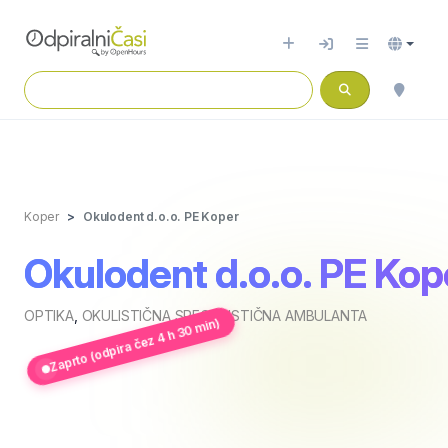
Koper
Okulodent d.o.o. PE Koper
Okulodent d.o.o. PE Kop
OPTIKA
,
OKULISTIČNA SPECIALISTIČNA AMBULANTA
Zaprto (odpira čez 4 h 30 min)