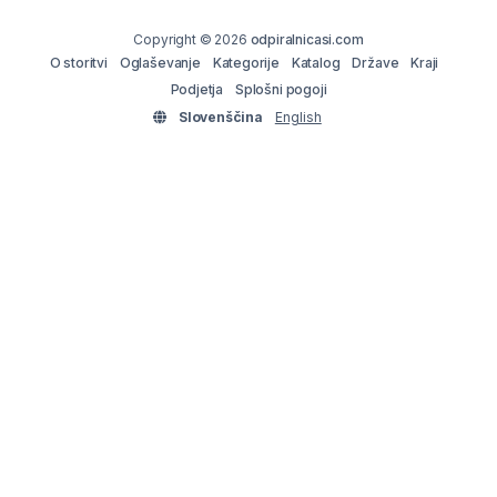
Copyright © 2026
odpiralnicasi.com
O storitvi
Oglaševanje
Kategorije
Katalog
Države
Kraji
Podjetja
Splošni pogoji
Slovenščina
English