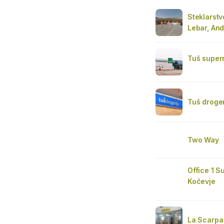
Steklarstv
Lebar, And
Tuš super
Tuš droger
Two Way
Office 1 S
Kočevje
La Scarpa