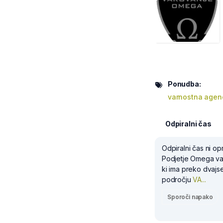
Ponudba:
varnostna agenc
Odpiralni čas
Odpiralni čas ni op
Podjetje Omega var
ki ima preko dvajs
področju
VA...
Sporoči napako