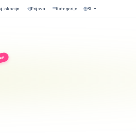
j lokacijo
Prijava
Kategorije
SL
jen