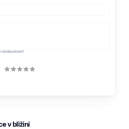
m obiskovalcem!
e v bližini