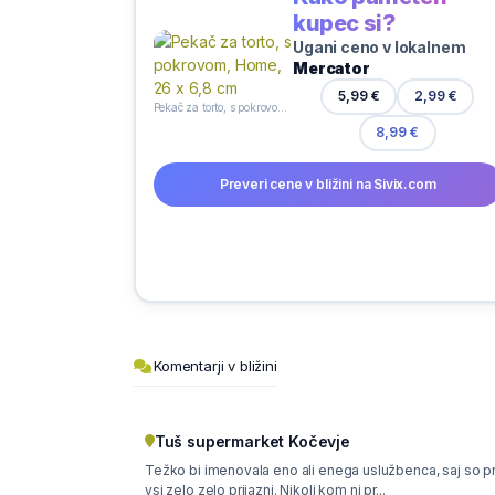
kupec si?
Ugani ceno v lokalnem
Mercator
2,99 €
5,99 €
Pekač za torto, s pokrovom, Home, 26 x 6,8 cm
8,99 €
Preveri cene v bližini na Sivix.com
Komentarji v bližini
Tuš supermarket Kočevje
Težko bi imenovala eno ali enega uslužbenca, saj so p
vsi zelo zelo prijazni. Nikoli kom ni pr...