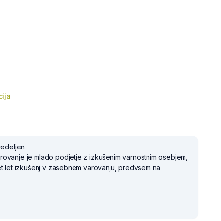
ija
redeljen
ovanje je mlado podjetje z izkušenim varnostnim osebjem,
et let izkušenj v zasebnem varovanju, predvsem na