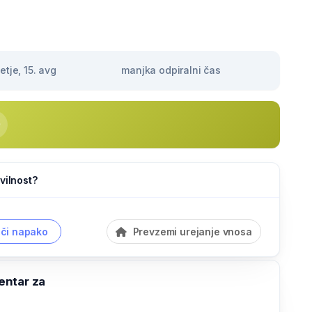
tje, 15. avg
manjka odpiralni čas
vilnost?
či napako
Prevzemi urejanje vnosa
ntar za