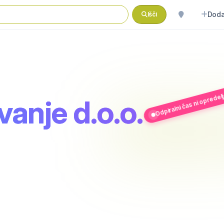
Doda
Išči
Odpiralni čas ni opredel
anje d.o.o.