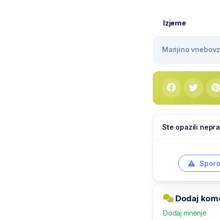
Izjeme
Marijino vnebovze
Ste opazili nepra
Sporo
Dodaj kome
Dodaj mnenje