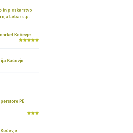
o in pleskarstvo
reja Lebar s.p.
market Kočevje
ija Kočevje
uperstore PE
 Kočevje