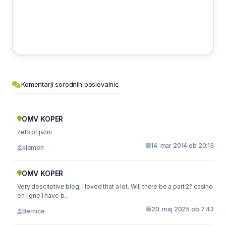
Komentarji sorodnih poslovalnic
OMV KOPER
zelo prijazni
14. mar 2014 ob 20:13
klemen
OMV KOPER
Very descriptive blog, I loved that a lot. Will there be a part 2? casino
en ligne I have b...
20. maj 2025 ob 7:43
Bernice