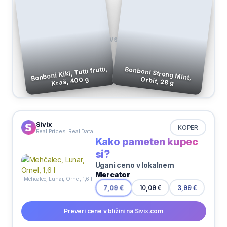
VS
Bonboni Kiki, Tutti frutti,
Bonboni Strong Mint,
Kraš, 400 g
Orbit, 28 g
Sivix
KOPER
Real Prices. Real Data
Kako pameten kupec
si?
Ugani ceno v lokalnem
Mercator
Mehčalec, Lunar, Ornel, 1,6 l
10,09 €
7,09 €
3,99 €
Preveri cene v bližini na Sivix.com