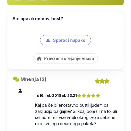
Ste opazili nepravilnost?
Sporoči napako
Prevzemi urejanje vnosa
Mnenja (2)
fd
16. feb 2018 ob 23:21
Kaj pa če bi enostavno pustil ljudem da
zaključijo balgajne? Si kdaj pomislil na to, ali
se more res vse vrteti okrog tvoje sebične
riti in tvojega neumnega paketa?