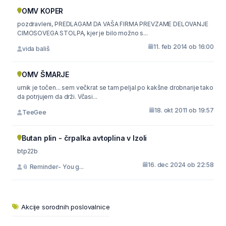
OMV KOPER
pozdravleni, PREDLAGAM DA VAŠA FIRMA PREVZAME DELOVANJE
CIMOSOVEGA STOLPA, kjer je bilo možno s...
11. feb 2014 ob 16:00
vida bališ
OMV ŠMARJE
urnik je točen... sem večkrat se tam peljal po kakšne drobnarije tako
da potrjujem da drži. Včasi...
18. okt 2011 ob 19:57
TeeGee
Butan plin - črpalka avtoplina v Izoli
btp22b
16. dec 2024 ob 22:58
📎 Reminder- You g...
Akcije sorodnih poslovalnice