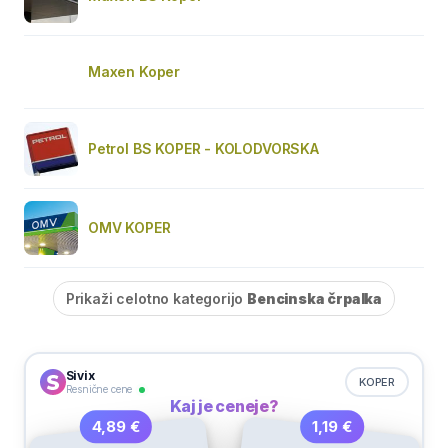
Maxen Koper
Petrol BS KOPER - KOLODVORSKA
OMV KOPER
Prikaži celotno kategorijo
Bencinska črpalka
Sivix
KOPER
Resnične cene
Kaj je ceneje?
1,19 €
4,89 €