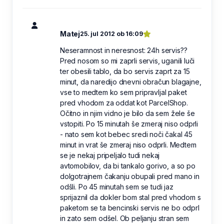
Matej
25. jul 2012 ob 16:09
Neseramnost in neresnost: 24h servis??
Pred nosom so mi zaprli servis, uganili luči
ter obesili tablo, da bo servis zaprt za 15
minut, da naredijo dnevni obračun blagajne,
vse to medtem ko sem pripravljal paket
pred vhodom za oddat kot ParcelShop.
Očitno in njim vidno je bilo da sem žele še
vstopiti. Po 15 minutah še zmeraj niso odprli
- nato sem kot bebec sredi noči čakal 45
minut in vrat še zmeraj niso odprli. Medtem
se je nekaj pripeljalo tudi nekaj
avtomobilov, da bi tankalo gorivo, a so po
dolgotrajnem čakanju obupali pred mano in
odšli. Po 45 minutah sem se tudi jaz
sprijaznil da dokler bom stal pred vhodom s
paketom se ta bencinski servis ne bo odprl
in zato sem odšel. Ob peljanju stran sem