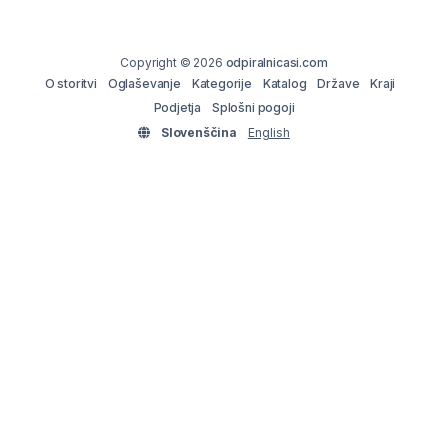
Copyright © 2026
odpiralnicasi.com
O storitvi
Oglaševanje
Kategorije
Katalog
Države
Kraji
Podjetja
Splošni pogoji
Slovenščina
English