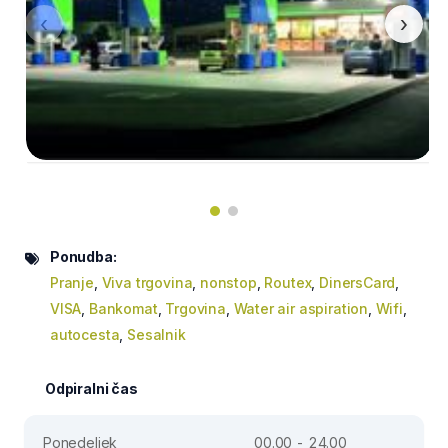
‹
›
Ponudba:
Pranje
,
Viva trgovina
,
nonstop
,
Routex
,
DinersCard
,
VISA
,
Bankomat
,
Trgovina
,
Water air aspiration
,
Wifi
,
autocesta
,
Sesalnik
Odpiralni čas
Ponedeljek
00.00 - 24.00