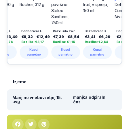
Bonboniera, Ferrero Rocher, 300 g
Bonboniera Ferrero, Rocher, 312 g
Razkužilo za roke in površine Stelex Saniform, 750ml
Dezodorant Dove, Dragon fruit, v spreju, 150 ml
Deodorant Derma C
3,49
€8,32
–
€12,49
€7,39
–
€8,54
€3,41
–
€6,29
€2,45
–
€4,
,76
Razlika: €4,17
Razlika: €1,15
Razlika: €2,88
Razlika: €1,7
Kupuj
Kupuj
Kupuj
Kupuj
pametno
pametno
pametno
pametno
Izjeme
manjka odpiralni
Marijino vnebovzetje, 15.
avg
čas