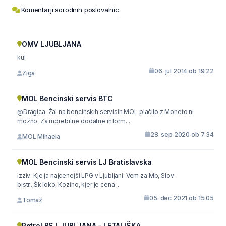
Komentarji sorodnih poslovalnic
OMV LJUBLJANA
kul
06. jul 2014 ob 19:22
Ziga
MOL Bencinski servis BTC
@Dragica: Žal na bencinskih servisih MOL plačilo z Moneto ni
možno. Za morebitne dodatne inform...
28. sep 2020 ob 7:34
MOL Mihaela
MOL Bencinski servis LJ Bratislavska
Izziv: Kje ja najcenejši LPG v Ljubljani. Vem za Mb, Slov.
bistr..,Šk.loko, Kozino, kjer je cena ...
05. dec 2021 ob 15:05
Tomaž
Petrol BS LJUBLJANA - LETALIŠKA