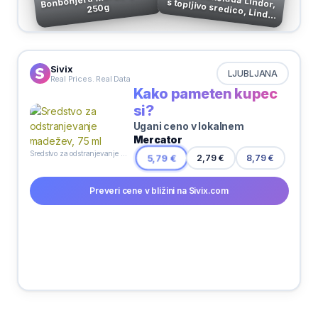
250g
100 g
Sivix
LJUBLJANA
Real Prices. Real Data
Kako pameten kupec
si?
Ugani ceno v lokalnem
Mercator
Sredstvo za odstranjevanje madežev, 75 ml
2,79 €
5,79 €
8,79 €
Preveri cene v bližini na Sivix.com