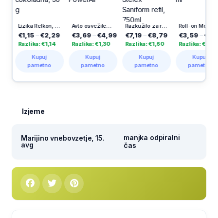
Lizika Relkon, Hello Kitty, čokoladna, 30 g
Avto osvežilec Air Splah, vanilija, PowerAir
Razkužilo za roke in površine Stelex Saniform refil, 750ml
Roll-on Men Absolute Extra Dry Amber, 50 ml
€1,15
–
€2,29
€3,69
–
€4,99
€7,19
–
€8,79
€3,59
–
€5,09
Razlika: €1,14
Razlika: €1,30
Razlika: €1,60
Razlika: €1,50
Kupuj
Kupuj
Kupuj
Kupuj
pametno
pametno
pametno
pametno
Izjeme
manjka odpiralni
Marijino vnebovzetje, 15.
avg
čas