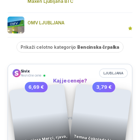
Maxen Ljubljana BTC
OMV LJUBLJANA
Prikaži celotno kategorijo
Bencinska črpalka
Sivix
LJUBLJANA
Resnične cene
Kaj je ceneje?
3,79 €
6,69 €
VS
Bonbonjera Merci, rjava,
Temna čokolada Lindor,
s topljivo sredico, Lindt,