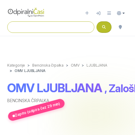
Kategorije
Bencinska črpalka
OMV
LJUBLJANA
OMV LJUBLJANA
OMV LJUBLJANA
, Zalo
BENCINSKA ČRPALKA
Zaprto (odpira čez 29 min)