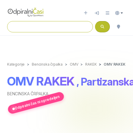
Kategorije
Bencinska črpalka
OMV
RAKEK
OMV RAKEK
OMV RAKEK
, Partizansk
BENCINSKA ČRPALKA
Odpiralni čas ni opredeljen