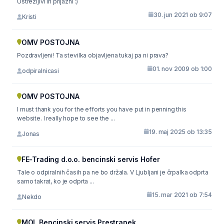
Ustrežljivi in prijazni :)
30. jun 2021 ob 9:07
Kristi
OMV POSTOJNA
Pozdravljeni! Ta stevilka objavljena tukaj pa ni prava?
01. nov 2009 ob 1:00
odpiralnicasi
OMV POSTOJNA
I must thank you for the efforts you have put in penning this
website. I really hope to see the ...
19. maj 2025 ob 13:35
Jonas
FE-Trading d.o.o. bencinski servis Hofer
Tale o odpiralnih časih pa ne bo držala. V Ljubljani je črpalka odprta
samo takrat, ko je odprta ...
15. mar 2021 ob 7:54
Nekdo
MOL Bencinski servis Prestranek