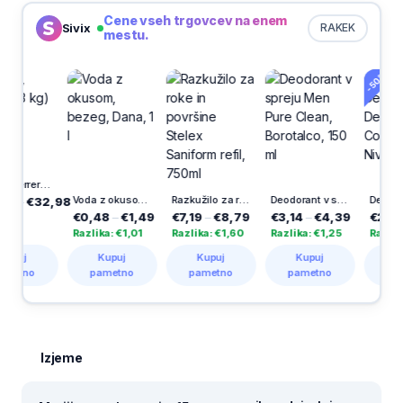
Cene vseh trgovcev na enem
Sivix
RAKEK
mestu.
-50%
Nutella, Ferrero (3 kg)
Voda z okusom, bezeg, Dana, 1 l
Razkužilo za roke in površine Stelex Saniform refil, 750ml
Deodorant v spreju Men Pure Clean, Borotalco, 150 ml
€32,98
€0,48
–
€1,49
€7,19
–
€8,79
€3,14
–
€4,39
€2,45
–
€
Razlika: €1,01
Razlika: €1,60
Razlika: €1,25
Razlika: €1
j
Kupuj
Kupuj
Kupuj
Kupuj
no
pametno
pametno
pametno
pametn
Izjeme