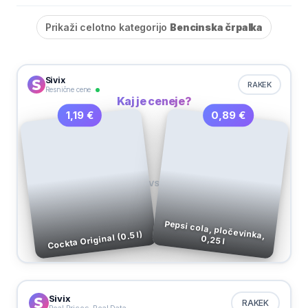
Prikaži celotno kategorijo
Bencinska črpalka
Sivix
RAKEK
Resnične cene
Kaj je ceneje?
0,89 €
1,19 €
VS
Pepsi cola, pločevinka,
Cockta Original (0.5 l)
0,25 l
Sivix
RAKEK
Real Prices. Real Data