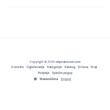
Copyright © 2026
odpiralnicasi.com
O storitvi
Oglaševanje
Kategorije
Katalog
Države
Kraji
Podjetja
Splošni pogoji
Slovenščina
English