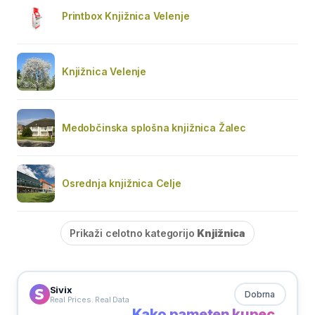
Printbox Knjižnica Velenje
Knjižnica Velenje
Medobčinska splošna knjižnica Žalec
Osrednja knjižnica Celje
Prikaži celotno kategorijo
Knjižnica
Sivix
Dobrna
Real Prices. Real Data
Kako pameten kupec