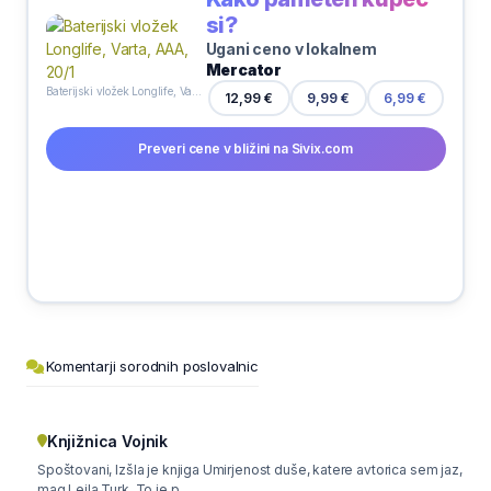
si?
Ugani ceno v lokalnem
Mercator
Baterijski vložek Longlife, Varta, AAA, 20/1
9,99 €
12,99 €
6,99 €
Preveri cene v bližini na Sivix.com
Komentarji sorodnih poslovalnic
Knjižnica Vojnik
Spoštovani, Izšla je knjiga Umirjenost duše, katere avtorica sem jaz,
mag.Leila Turk. To je p...