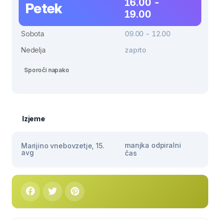
16.00 -
Petek
19.00
Sobota
09.00 - 12.00
Nedelja
zaprto
Sporoči napako
Izjeme
manjka odpiralni
Marijino vnebovzetje, 15.
avg
čas