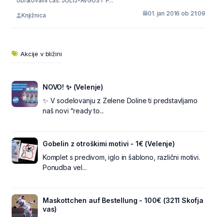
obratovalni čas: JULIJ-AVGUST P...
01. jan 2016 ob 21:09
Knjižnica
Akcije v bližini
NOVO! ✨ (Velenje)
✨ V sodelovanju z Zelene Doline ti predstavljamo
naš novi “ready to...
Gobelin z otroškimi motivi - 1€ (Velenje)
Komplet s predivom, iglo in šablono, različni motivi.
Ponudba vel...
Maskottchen auf Bestellung - 100€ (3211 Skofja
vas)