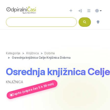
Kategorije
Knjižnica
Dobrna
Osrednja knjižnica Celje Knjižnica Dobrna
Osrednja knjižnica Celj
KNJIŽNICA
Zaprto (odpira čez 5 h 39 min)