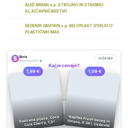
ALEŠ MIRAN s.p. STROJNO IN STAVBNO
KLJUČAVNIČARSTVO
BEDENIK DAVORIN s.p. BELOPLAST IZDELKI IZ
PLASTIČNIH MAS
Sivix
OLŠEVEK
Resnične cene
Kaj je ceneje?
1,09 €
1,99 €
VS
Napitek Fresh bezeg in
Gazirana pijača, Coca
limona, 0.34 l, Cedevita
Cola Cherry, 1,5 l