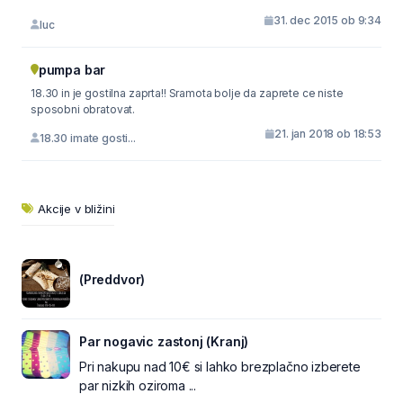
31. dec 2015 ob 9:34
luc
pumpa bar
18.30 in je gostilna zaprta!! Sramota bolje da zaprete ce niste
sposobni obratovat.
21. jan 2018 ob 18:53
18.30 imate gosti...
Akcije v bližini
(Preddvor)
Par nogavic zastonj (Kranj)
Pri nakupu nad 10€ si lahko brezplačno izberete
par nizkih oziroma ...