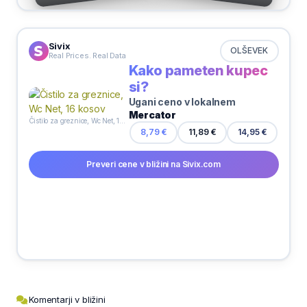
Sivix
OLŠEVEK
Real Prices. Real Data
Kako pameten kupec
si?
Ugani ceno v lokalnem
Mercator
Čistilo za greznice, Wc Net, 16 kosov
14,95 €
8,79 €
11,89 €
Preveri cene v bližini na Sivix.com
Komentarji v bližini