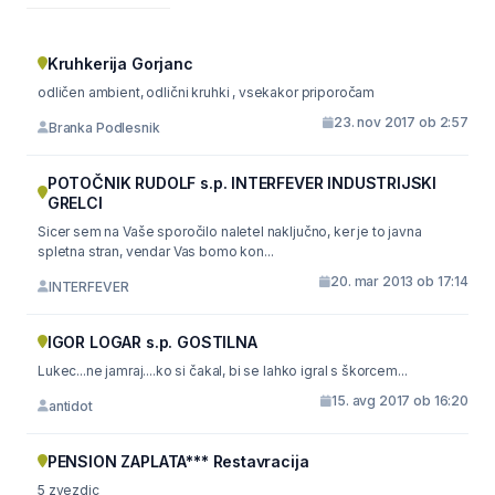
Kruhkerija Gorjanc
odličen ambient, odlični kruhki , vsekakor priporočam
23. nov 2017 ob 2:57
Branka Podlesnik
POTOČNIK RUDOLF s.p. INTERFEVER INDUSTRIJSKI
GRELCI
Sicer sem na Vaše sporočilo naletel naključno, ker je to javna
spletna stran, vendar Vas bomo kon...
20. mar 2013 ob 17:14
INTERFEVER
IGOR LOGAR s.p. GOSTILNA
Lukec...ne jamraj....ko si čakal, bi se lahko igral s škorcem...
15. avg 2017 ob 16:20
antidot
PENSION ZAPLATA*** Restavracija
5 zvezdic