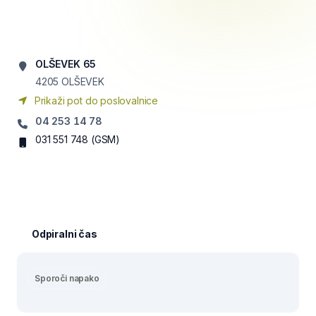
OLŠEVEK 65
4205
OLŠEVEK
Prikaži pot do poslovalnice
04 253 14 78
031 551 748
(GSM)
Odpiralni čas
Sporoči napako