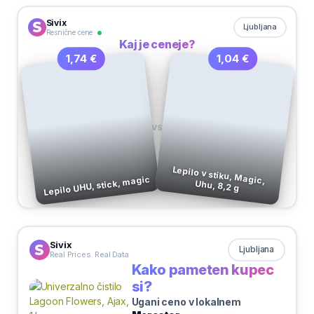
Sivix
Ljubljana
Resnične cene
Kaj je ceneje?
1,04 €
1,74 €
VS
Lepilo v stiku, Magic,
Lepilo UHU, stick, magic
Uhu, 8,2 g
Sivix
Ljubljana
Real Prices. Real Data
Kako pameten kupec
si?
Ugani ceno v lokalnem