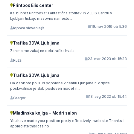
Printbox Elis center
Kaj bi brez Printboxa? Fantastična storitev. In v ELIS Centru v
Ljubljani tiskajo masovno namesto...
19. nov 2019 ob 5:36
lopoca.slovenia@...
Trafika 3DVA Ljubljana
Zanima me zakaj ne dela trafika hvala
23. mar 2023 ob 15:23
Ruza
Trafika 3DVA Ljubljana
Da v soboto po 3 uri popoldne v centru Ljubljane ni odprte
poslovalnice je slab posloven model in...
13. avg 2022 ob 15:44
Gregor
Mladinska knjiga - Modri salon
You have made your position pretty effectively.. web site Thanks. I
appreciate this! casino ...