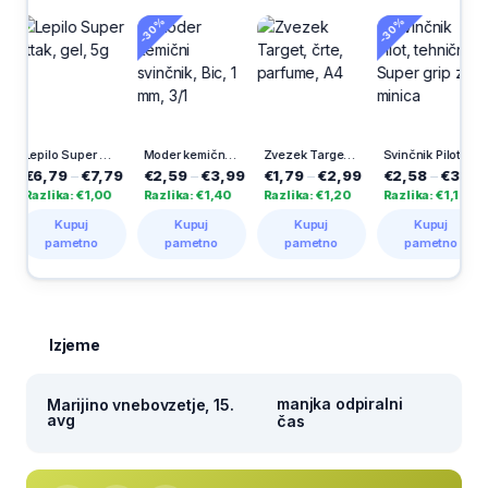
-30%
-30%
Lepilo Super Attak, gel, 5g
Moder kemični svinčnik, Bic, 1 mm, 3/1
Zvezek Target, črte, parfume, A4
Svinčnik Pilot, tehnični, Super grip z minica
9
€6,79
–
€7,79
€2,59
–
€3,99
€1,79
–
€2,99
€2,58
–
€3,69
€
Razlika: €1,00
Razlika: €1,40
Razlika: €1,20
Razlika: €1,11
R
Kupuj
Kupuj
Kupuj
Kupuj
pametno
pametno
pametno
pametno
Izjeme
manjka odpiralni
Marijino vnebovzetje, 15.
avg
čas