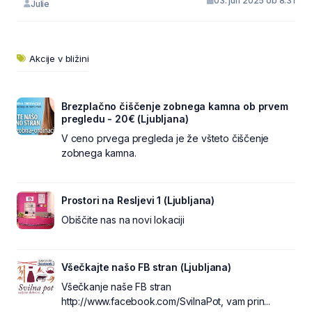
03. jun 2025 ob 8:31
Julie
Akcije v bližini
Brezplačno čiščenje zobnega kamna ob prvem
pregledu - 20€ (Ljubljana)
V ceno prvega pregleda je že všteto čiščenje
zobnega kamna.
Prostori na Resljevi 1 (Ljubljana)
Obiščite nas na novi lokaciji
Všečkajte našo FB stran (Ljubljana)
Všečkanje naše FB stran
http://www.facebook.com/SvilnaPot, vam prin...