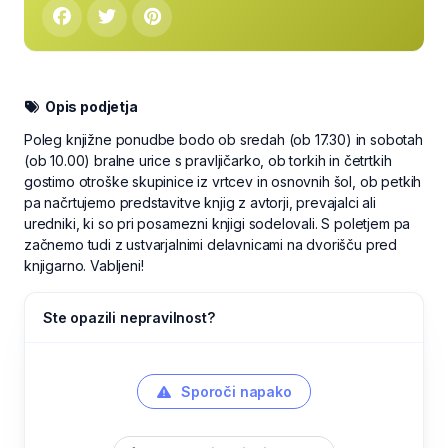
Opis podjetja
Poleg knjižne ponudbe bodo ob sredah (ob 17.30) in sobotah
(ob 10.00) bralne urice s pravljičarko, ob torkih in četrtkih
gostimo otroške skupinice iz vrtcev in osnovnih šol, ob petkih
pa načrtujemo predstavitve knjig z avtorji, prevajalci ali
uredniki, ki so pri posamezni knjigi sodelovali. S poletjem pa
začnemo tudi z ustvarjalnimi delavnicami na dvorišču pred
knjigarno. Vabljeni!
Ste opazili nepravilnost?
Sporoči napako