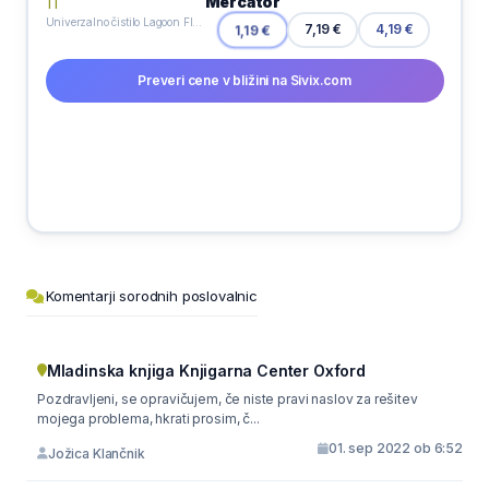
Mercator
Univerzalno čistilo Lagoon Flowers, Ajax, 1 l
7,19 €
1,19 €
4,19 €
Preveri cene v bližini na Sivix.com
Komentarji sorodnih poslovalnic
Mladinska knjiga Knjigarna Center Oxford
Pozdravljeni, se opravičujem, če niste pravi naslov za rešitev
mojega problema, hkrati prosim, č...
01. sep 2022 ob 6:52
Jožica Klančnik