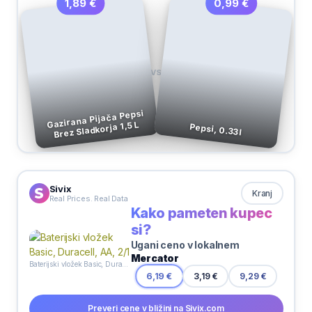
0,99 €
1,89 €
VS
Gazirana Pijača Pepsi
Brez Sladkorja 1,5 L
Pepsi, 0.33 l
Sivix
Kranj
Real Prices. Real Data
Kako pameten kupec
si?
Ugani ceno v lokalnem
Mercator
Baterijski vložek Basic, Duracell, AA, 2/1
3,19 €
6,19 €
9,29 €
Preveri cene v bližini na Sivix.com