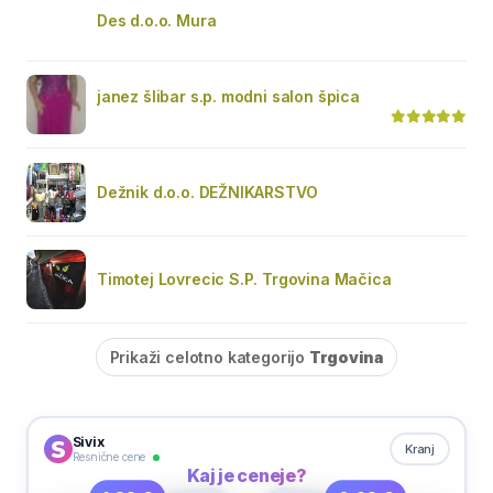
Des d.o.o. Mura
janez šlibar s.p. modni salon špica
Dežnik d.o.o. DEŽNIKARSTVO
Timotej Lovrecic S.P. Trgovina Mačica
Prikaži celotno kategorijo
Trgovina
Sivix
Kranj
Resnične cene
Kaj je ceneje?