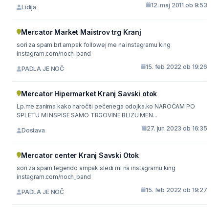
12. maj 2011 ob 9:53
Lidija
Mercator Market Maistrov trg Kranj
sori za spam brt ampak followej me na instagramu king
instagram.com/noch_band
15. feb 2022 ob 19:26
PADLA JE NOČ
Mercator Hipermarket Kranj Savski otok
Lp.me zanima kako naročiti pečenega odojka.ko NAROČAM PO
SPLETU MI NSPISE SAMO TRGOVINE BLIZU MEN...
27. jun 2023 ob 16:35
Dostava
Mercator center Kranj Savski Otok
sori za spam legendo ampak sledi mi na instagramu king
instagram.com/noch_band
15. feb 2022 ob 19:27
PADLA JE NOČ