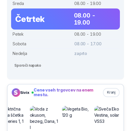
Sreda
08.00 - 19.00
08.00 -
Četrtek
19.00
Petek
08.00 - 19.00
Sobota
08.00 - 17.00
Nedelja
zaprto
Sporoči napako
Cene vseh trgovcev na enem
Sivix
Kranj
mestu.
-30%