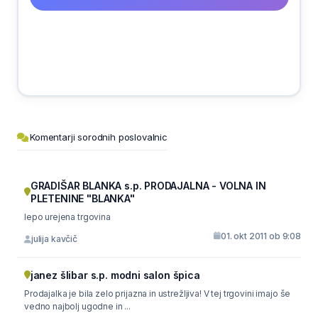
Komentarji sorodnih poslovalnic
GRADIŠAR BLANKA s.p. PRODAJALNA - VOLNA IN
PLETENINE "BLANKA"
lepo urejena trgovina
01. okt 2011 ob 9:08
julija kavčič
janez šlibar s.p. modni salon špica
Prodajalka je bila zelo prijazna in ustrežljiva! V tej trgovini imajo še
vedno najbolj ugodne in ...