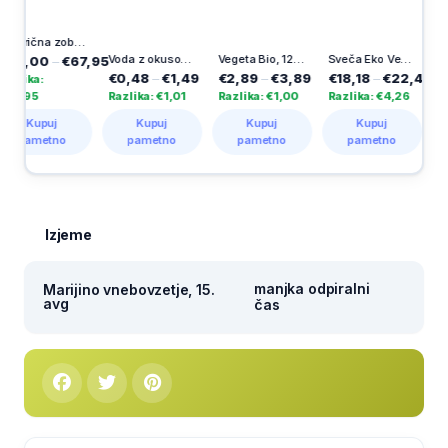
Električna zobna ščetka Pro Series 1, 1 kos
Voda z okusom, bezeg, Dana, 1 l
Vegeta Bio, 120 g
Sveča Eko Vestina, solar VSS3
00
–
€67,95
€0,48
–
€1,49
€2,89
–
€3,89
€18,18
–
€22,44
€3,49
:
Razlika: €1,01
Razlika: €1,00
Razlika: €4,26
Razlika:
puj
Kupuj
Kupuj
Kupuj
Kup
etno
pametno
pametno
pametno
pame
Izjeme
manjka odpiralni
Marijino vnebovzetje, 15.
avg
čas