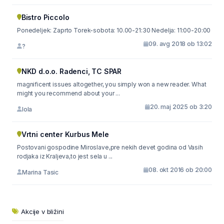
Bistro Piccolo
Ponedeljek: Zaprto Torek-sobota: 10.00-21:30 Nedelja: 11:00-20:00
09. avg 2018 ob 13:02
?
NKD d.o.o. Radenci, TC SPAR
magnificent issues altogether, you simply won a new reader. What
might you recommend about your ...
20. maj 2025 ob 3:20
Iola
Vrtni center Kurbus Mele
Postovani gospodine Miroslave,pre nekih devet godina od Vasih
rodjaka iz Kraljeva,to jest sela u ...
08. okt 2016 ob 20:00
Marina Tasic
Akcije v bližini