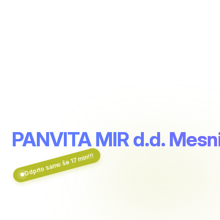
PANVITA MIR d.d. Mesn
Odprto samo še 17 min!!!