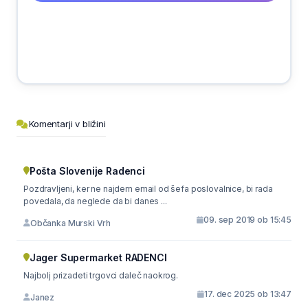
Komentarji v bližini
Pošta Slovenije Radenci
Pozdravljeni, ker ne najdem email od šefa poslovalnice, bi rada
povedala, da neglede da bi danes ...
09. sep 2019 ob 15:45
Občanka Murski Vrh
Jager Supermarket RADENCI
Najbolj prizadeti trgovci daleč naokrog.
17. dec 2025 ob 13:47
Janez