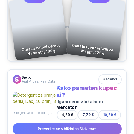
VS
Omaka zeleni pesto,
Natureta, 185 g
Dodatek jedem Wurze, Maggi, 125 g
Sivix
Radenci
Real Prices. Real Data
Kako pameten kupec
si?
Ugani ceno v lokalnem
Mercator
Detergent za pranje perila, Dax, 40 pranj, 3 l
4,79 €
7,79 €
10,79 €
Preveri cene v bližini na Sivix.com