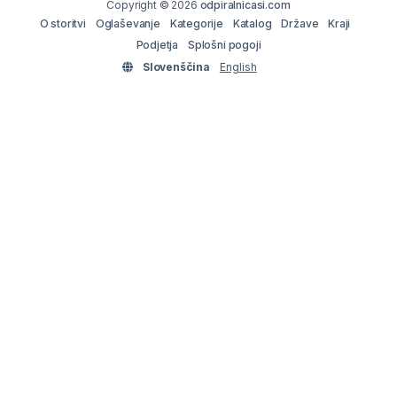
Copyright © 2026
odpiralnicasi.com
O storitvi
Oglaševanje
Kategorije
Katalog
Države
Kraji
Podjetja
Splošni pogoji
Slovenščina
English