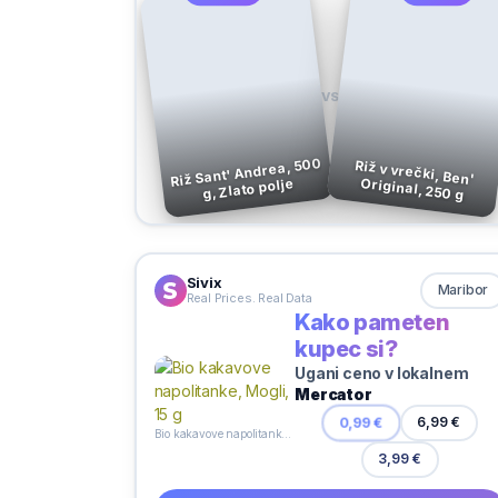
VS
Riž Sant' Andrea, 500
Riž v vrečki, Ben'
Original, 250 g
g, Zlato polje
Sivix
Maribor
Real Prices. Real Data
Kako pameten
kupec si?
Ugani ceno v lokalnem
Mercator
0,99 €
6,99 €
Bio kakavove napolitanke, Mogli, 15 g
3,99 €