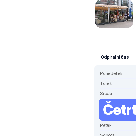
Odpiralni čas
Ponedeljek
Torek
Sreda
Četr
Petek
Sobota