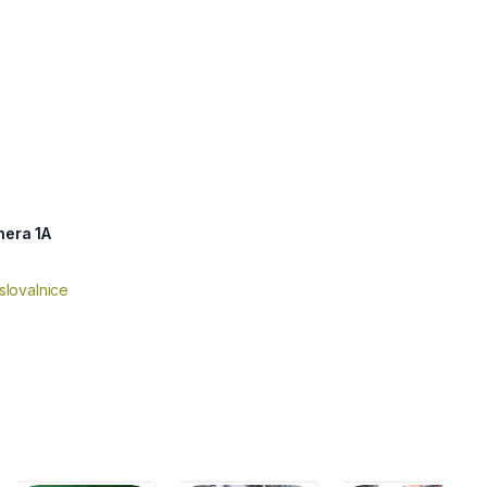
hera 1A
slovalnice