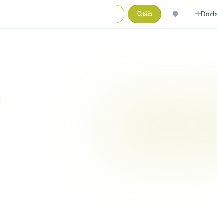
Doda
Išči