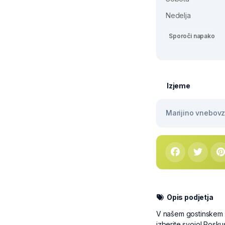
Nedelja
Sporoči napako
Izjeme
Marijino vnebovze
Opis podjetja
V našem gostinskem l
izberite svojo! Posku