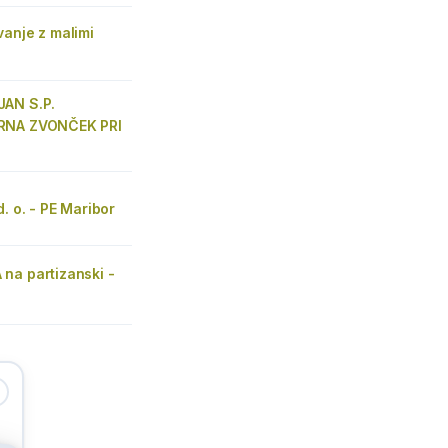
anje z malimi
AN S.P.
RNA ZVONČEK PRI
d. o. - PE Maribor
na partizanski -