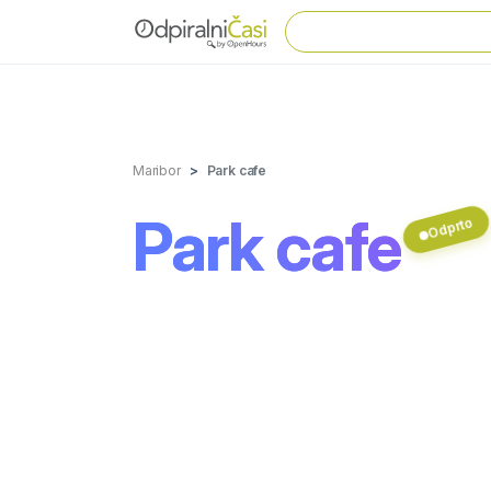
Maribor
Park cafe
Park cafe
Odprto