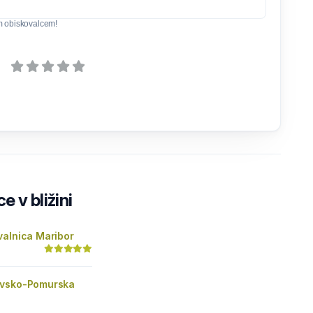
m obiskovalcem!
e v bližini
valnica Maribor
avsko-Pomurska