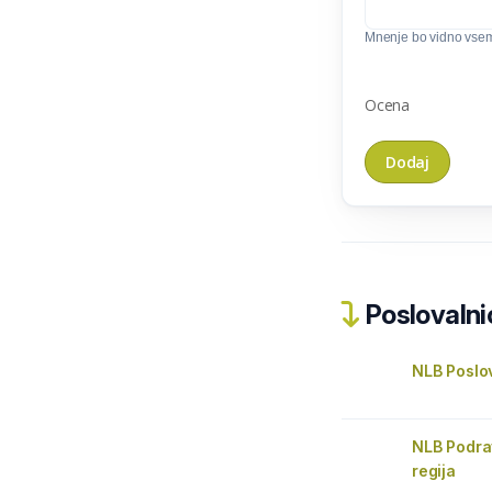
Mnenje bo vidno vse
Ocena
Poslovalnic
NLB Poslo
NLB Podr
regija