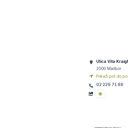
Ulica Vita Kraig
2000
Maribor
Prikaži pot do po
02 229 71 86