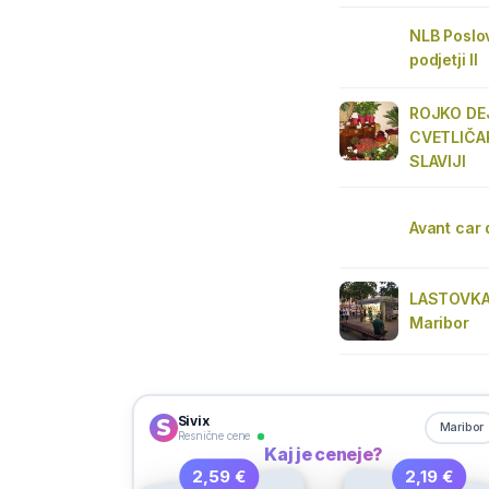
NLB Poslov
podjetji II
ROJKO DEJ
CVETLIČA
SLAVIJI
Avant car 
LASTOVKA 
Maribor
Sivix
Maribor
Resnične cene
Kaj je ceneje?
2,59 €
2,19 €