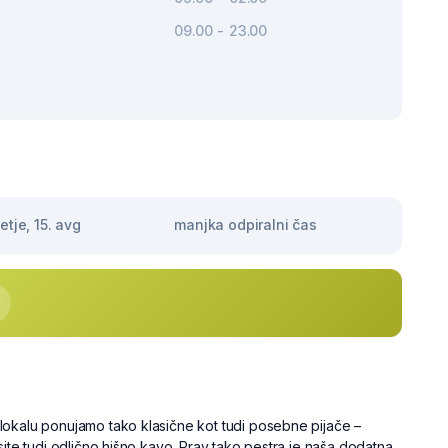
09.00 - 23.00
tje, 15. avg
manjka odpiralni čas
okalu ponujamo tako klasične kot tudi posebne pijače –
site tudi odlično hišno kavo. Prav tako pestra je naša dodatna