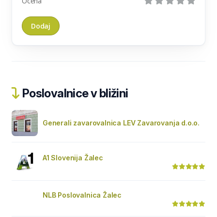
Ocena
Poslovalnice v bližini
Generali zavarovalnica LEV Zavarovanja d.o.o.
A1 Slovenija Žalec
NLB Poslovalnica Žalec