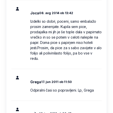
Joca
08. avg 2014 ob 13:42
Izdelki so dobri, poceni, samo embalažo
prosim zamenjate. Kupila sem pice,
prodajalka mi jih je še tople dala v papirnato
vrečko in so se potem v celoti nalepile na
papir. Doma pice s papirjem niso hoteli
jesti.Prosim, da pice za s sabo zavijete v alo
folijo ali polivinilasto folijo, pa bo vse v
redu.
Grega
17. jun 2011 ob 11:50
Odpiralni časi so popravljeni. Lp, Grega