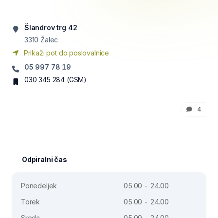
Šlandrov trg 42
3310
Žalec
Prikaži pot do poslovalnice
05 997 78 19
030 345 284
(GSM)
4
Odpiralni čas
Ponedeljek
05.00 - 24.00
Torek
05.00 - 24.00
Sreda
05.00 - 24.00