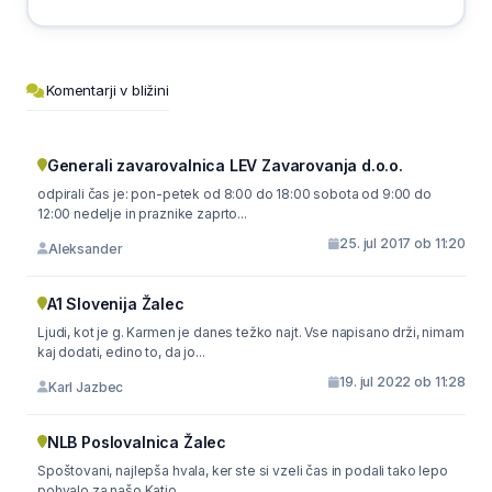
Komentarji v bližini
Generali zavarovalnica LEV Zavarovanja d.o.o.
odpirali čas je: pon-petek od 8:00 do 18:00 sobota od 9:00 do
12:00 nedelje in praznike zaprto...
25. jul 2017 ob 11:20
Aleksander
A1 Slovenija Žalec
Ljudi, kot je g. Karmen je danes težko najt. Vse napisano drži, nimam
kaj dodati, edino to, da jo...
19. jul 2022 ob 11:28
Karl Jazbec
NLB Poslovalnica Žalec
Spoštovani, najlepša hvala, ker ste si vzeli čas in podali tako lepo
pohvalo za našo Katjo. ...