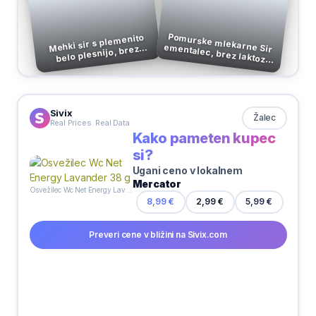
Pomurske mlekarne Sir
Mehki sir s plemenito
belo plesnijo, brez
laktoze, Briette,
ementalec, brez laktoze, rezine, 150 g
pakirano, 125 g
Sivix
Žalec
Real Prices. Real Data
Kako pameten kupec
si?
Ugani ceno v lokalnem
Mercator
Osvežilec Wc Net Energy Lavander 38 g
8,99 €
2,99 €
5,99 €
Preveri cene v bližini na Sivix.com