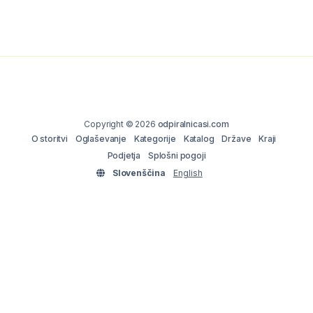
Copyright © 2026
odpiralnicasi.com
O storitvi
Oglaševanje
Kategorije
Katalog
Države
Kraji
Podjetja
Splošni pogoji
Slovenščina
English