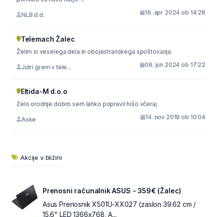
16. apr 2024 ob 14:28
NLB d.d.
Telemach Žalec
Želim si veselega dela in obojestranskega spoštovanja.
06. jun 2024 ob 17:22
Jutri grem v tele...
Eltida-M d.o.o
Zelo orodnje dobro sem lahko popravil hišo včeraj
14. nov 2019 ob 10:04
Aske
Akcije v bližini
Prenosni računalnik ASUS - 359€ (Žalec)
Asus Prenosnik X501U-XX027 (zaslon 39.62 cm /
15.6" LED 1366x768, A...