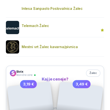
Intesa Sanpaolo Poslovalnica Žalec
Telemach Žalec
Mestni vrt Žalec kavarna/pivnica
Sivix
Žalec
Resnične cene
Kaj je ceneje?
3,49 €
3,19 €
VS