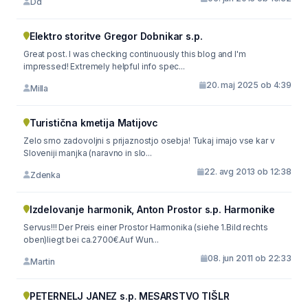
Dd
Elektro storitve Gregor Dobnikar s.p.
Great post. I was checking continuously this blog and I'm
impressed! Extremely helpful info spec...
20. maj 2025 ob 4:39
Milla
Turistična kmetija Matijovc
Zelo smo zadovoljni s prijaznostjo osebja! Tukaj imajo vse kar v
Sloveniji manjka (naravno in slo...
22. avg 2013 ob 12:38
Zdenka
Izdelovanje harmonik, Anton Prostor s.p. Harmonike
Servus!!! Der Preis einer Prostor Harmonika (siehe 1.Bild rechts
oben)liegt bei ca.2700€.Auf Wun...
08. jun 2011 ob 22:33
Martin
PETERNELJ JANEZ s.p. MESARSTVO TIŠLR