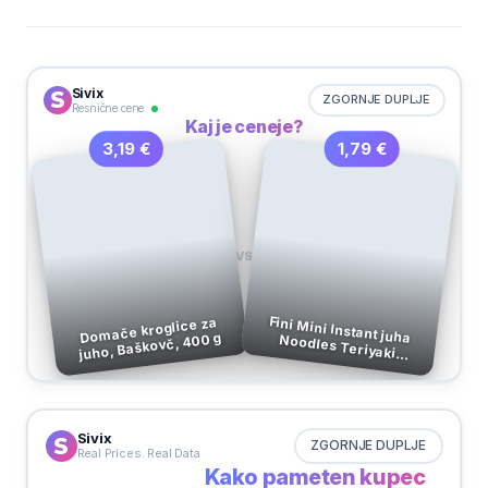
Sivix
ZGORNJE DUPLJE
Resnične cene
Kaj je ceneje?
1,79 €
3,19 €
VS
Fini Mini Instant juha Noodles Teriyaki
Domače kroglice za
juho, Baškovč, 400 g
Piščanec, 65 g
Sivix
ZGORNJE DUPLJE
Real Prices. Real Data
Kako pameten kupec