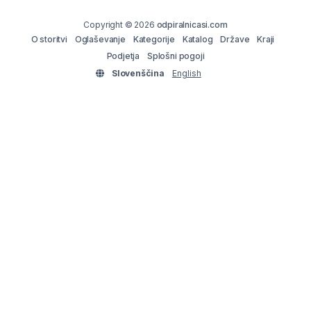
Copyright © 2026
odpiralnicasi.com
O storitvi
Oglaševanje
Kategorije
Katalog
Države
Kraji
Podjetja
Splošni pogoji
Slovenščina
English