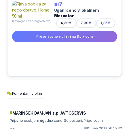
si?
Ugani ceno v lokalnem
Mercator
Rjava gobica za nego obutve, Home, 50 ml
7,39 €
4,39 €
1,35 €
Preveri cene v bližini na Sivix.com
Komentarji v bližini
MARINŠEK DAMJAN s.p. AVTOSERVIS
Prijazno osebje in ugodne cene. So posteni. Priporocam.
05. jan 2016 ob 15:32