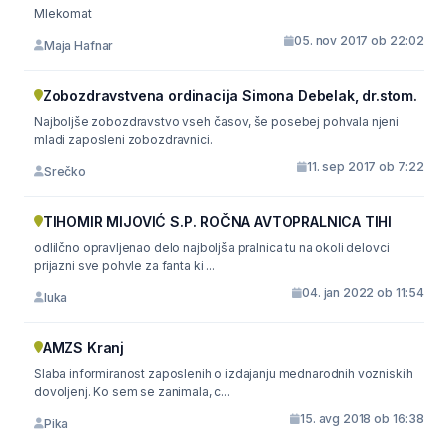
Mlekomat
05. nov 2017 ob 22:02
Maja Hafnar
Zobozdravstvena ordinacija Simona Debelak, dr.stom.
Najboljše zobozdravstvo vseh časov, še posebej pohvala njeni
mladi zaposleni zobozdravnici.
11. sep 2017 ob 7:22
Srečko
TIHOMIR MIJOVIĆ S.P. ROČNA AVTOPRALNICA TIHI
odlilčno opravljenao delo najboljša pralnica tu na okoli delovci
prijazni sve pohvle za fanta ki ...
04. jan 2022 ob 11:54
luka
AMZS Kranj
Slaba informiranost zaposlenih o izdajanju mednarodnih vozniskih
dovoljenj. Ko sem se zanimala, c...
15. avg 2018 ob 16:38
Pika