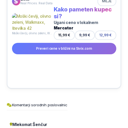
MILJE
Real Prices. Real Data
Kako pameten kupec
si?
Ugani ceno v lokalnem
Mercator
Moški čevlji, olivno zeleni, Walkmaxx, številka 42
9,99 €
15,99 €
12,99 €
Preveri cene v bližini na Sivix.com
Komentarji sorodnih poslovalnic
Mlekomat Šenčur