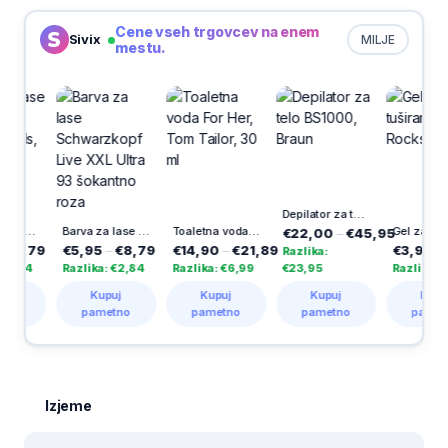
Cene vseh trgovcev na enem
Sivix
MILJE
mestu.
Depilator za telo BS1000, Braun
ne, Defined Curls, 200 ml
Barva za lase Schwarzkopf Live XXL Ultra 93 šokantno roza
Toaletna voda For Her, Tom Tailor, 30 ml
Gel za tuširanje Rockstar, 1
€22,00
–
€45,95
79
€5,95
–
€8,79
€14,90
–
€21,89
€3,99
–
€5,2
Razlika:
4
Razlika: €2,84
Razlika: €6,99
€23,95
Razlika: €1,30
Kupuj
Kupuj
Kupuj
Kupuj
pametno
pametno
pametno
pametno
Izjeme