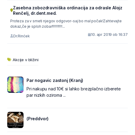
Zasebna zobozdravniška ordinacija za odrasle Alojz
Renčelj, dr.dent.med.
Proteza za v smeti njegov odgovor-saj bo mal počak!Zahtevajte
dokaz,če je sploh zobar!!!!!!!!!!!!...
10. apr 2019 ob 16:37
Dr.Rinćek
Akcije v bližini
Par nogavic zastonj (Kranj)
Pri nakupu nad 10€ si lahko brezplačno izberete
par nizkih oziroma ...
(Preddvor)