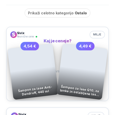
Prikaži celotno kategorijo
Ostalo
Sivix
MILJE
Resnične cene
Kaj je ceneje?
4,49 €
4,54 €
VS
Šampon za lase Q10, za
Šampon za lase Anti-
Dandruff, 440 ml
tanke in oslabljene lase, Schuama, 400 ml
Sivix