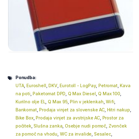
Ponudba:
UTA
,
Euroshell
,
DKV
,
Eurotoll - LogPay
,
Petromat
,
Kava
na poti
,
Paketomat DPD
,
Q Max Diesel
,
Q Max 100
,
Kurilno olje EL
,
Q Max 95
,
Plin v jeklenkah
,
Wifi
,
Bankomat
,
Prodaja vinjet za slovenske AC
,
Hitri nakup
,
Bike Box
,
Prodaja vinjet za avstrijske AC
,
Prostor za
počitek
,
Slušna zanka
,
Osebje nudi pomoč
,
Zvonček
za pomoč na vhodu
,
WC za invalide
,
Sesalec
,