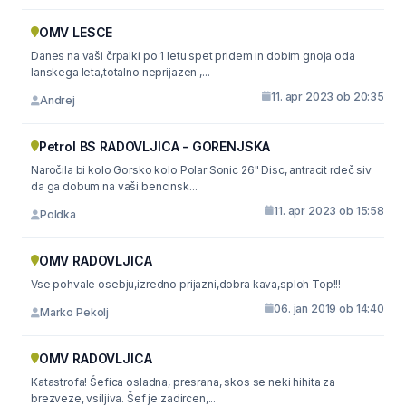
OMV LESCE
Danes na vaši črpalki po 1 letu spet pridem in dobim gnoja oda
lanskega leta,totalno neprijazen ,...
11. apr 2023 ob 20:35
Andrej
Petrol BS RADOVLJICA - GORENJSKA
Naročila bi kolo Gorsko kolo Polar Sonic 26" Disc, antracit rdeč siv
da ga dobum na vaši bencinsk...
11. apr 2023 ob 15:58
Poldka
OMV RADOVLJICA
Vse pohvale osebju,izredno prijazni,dobra kava,sploh Top!!!
06. jan 2019 ob 14:40
Marko Pekolj
OMV RADOVLJICA
Katastrofa! Šefica osladna, presrana, skos se neki hihita za
brezveze, vsiljiva. Šef je zadircen,...