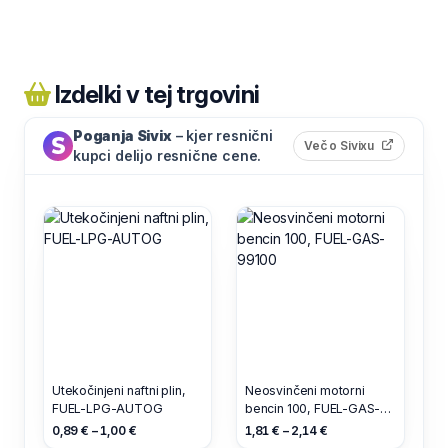
Izdelki v tej trgovini
Poganja Sivix
– kjer resnični
(odpre s
Več o Sivixu
kupci delijo resnične cene.
Utekočinjeni naftni plin,
Neosvinčeni motorni
FUEL-LPG-AUTOG
bencin 100, FUEL-GAS-
99100
0,89 € – 1,00 €
1,81 € – 2,14 €