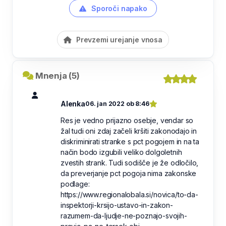
Sporoči napako
Prevzemi urejanje vnosa
Mnenja (5)
Alenka
06. jan 2022 ob 8:46
Res je vedno prijazno osebje, vendar so
žal tudi oni zdaj začeli kršiti zakonodajo in
diskriminirati stranke s pct pogojem in na ta
način bodo izgubili veliko dolgoletnih
zvestih strank. Tudi sodišče je že odločilo,
da preverjanje pct pogoja nima zakonske
podlage:
https://www.regionalobala.si/novica/to-da-
inspektorji-krsijo-ustavo-in-zakon-
razumem-da-ljudje-ne-poznajo-svojih-