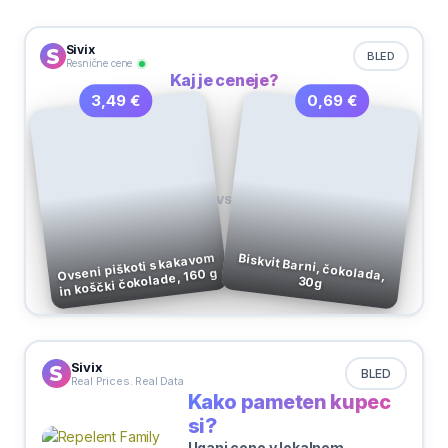
Sivix
BLED
Resnične cene
Kaj je ceneje?
0,69 €
3,49 €
VS
Ovseni piškoti s kakavom
Biskvit Barni, čokolada,
in koščki čokolade, 160 g
30g
Sivix
BLED
Real Prices. Real Data
Kako pameten kupec
si?
Ugani ceno v lokalnem