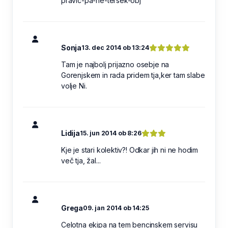
pravic-pa-ne-tersek-obj
Sonja
13. dec 2014 ob 13:24
Tam je najbolj prijazno osebje na
Gorenjskem in rada pridem tja,ker tam slabe
volje Ni.
Lidija
15. jun 2014 ob 8:26
Kje je stari kolektiv?! Odkar jih ni ne hodim
več tja, žal...
Grega
09. jan 2014 ob 14:25
Celotna ekipa na tem bencinskem servisu