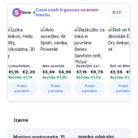
Cene vseh trgovcev na enem
Sivix
BLED
mestu.
Lizika Relkon, Hello Kitty, čokoladna, 30 g
Avto osvežilec Air Splah, vanilija, PowerAir
Razkužilo za roke in površine Stelex Saniform refil, 750ml
Roll-on Men Absolute Extra Dry Amber, 50 ml
,15
–
€2,29
€3,69
–
€4,99
€7,19
–
€8,79
€3,59
–
€5,09
€9
zlika: €1,14
Razlika: €1,30
Razlika: €1,60
Razlika: €1,50
Raz
Kupuj
Kupuj
Kupuj
Kupuj
pametno
pametno
pametno
pametno
Izjeme
manjka odpiralni
Marijino vnebovzetje, 15.