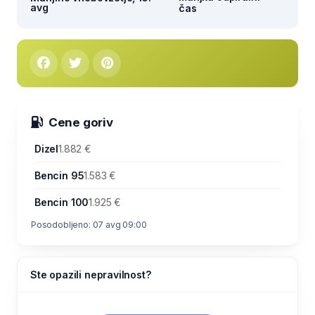
avg
čas
Cene goriv
Dizel
1.882 €
Bencin 95
1.583 €
Bencin 100
1.925 €
Posodobljeno: 07 avg 09:00
Ste opazili nepravilnost?