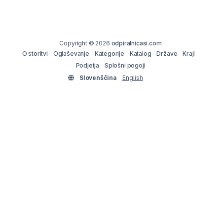
Copyright © 2026
odpiralnicasi.com
O storitvi
Oglaševanje
Kategorije
Katalog
Države
Kraji
Podjetja
Splošni pogoji
Slovenščina
English