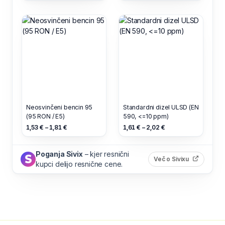
Neosvinčeni bencin 95
Standardni dizel ULSD (EN
(95 RON / E5)
590, <=10 ppm)
1,53 € – 1,81 €
1,61 € – 2,02 €
Poganja Sivix
– kjer resnični
(odpre s
Več o Sivixu
kupci delijo resnične cene.