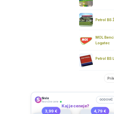
Petrol BS Ž
MOL Benci
Logatec
Petrol BS
Pri
Sivix
GODOVIČ
Resnične cene
Kaj je ceneje?
3,99 €
4,79 €