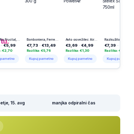
h
na
tu.
Pijače Mix Fructal, 3 x 1,5 l
Bonboniera, Ferrero Rocher, 300 g
Avto osvežilec Air Splah, vanilija, PowerAir
Razkužilo za roke in površine Stelex Saniform, 750ml
9
€7,73
–
€13,49
€3,69
–
€4,99
€7,39
–
€8,54
€3
Razlika: €5,76
Razlika: €1,30
Razlika: €1,15
Ra
o
Kupuj pametno
Kupuj pametno
Kupuj pametno
K
tje, 15. avg
manjka odpiralni čas