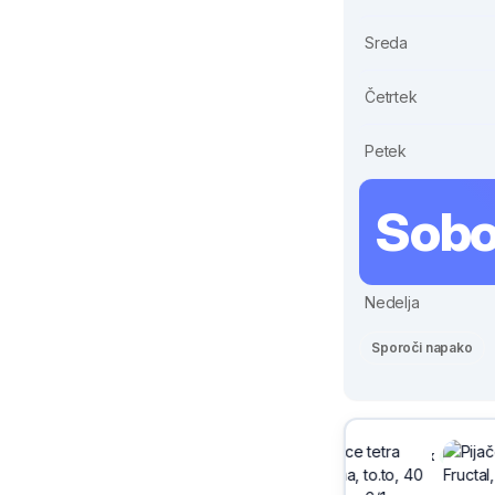
Sreda
Četrtek
Petek
Sobo
Nedelja
Sporoči napako
Sivix