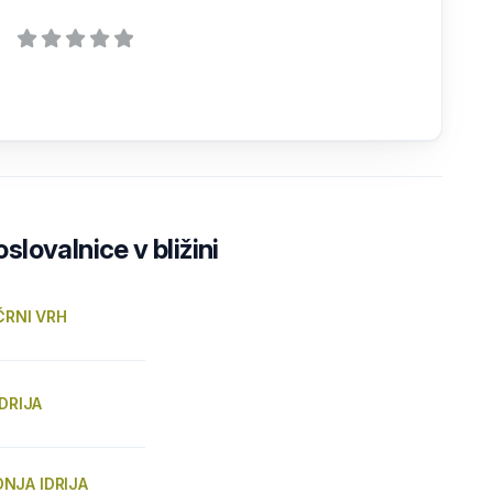
lovalnice v bližini
 ČRNI VRH
IDRIJA
NJA IDRIJA