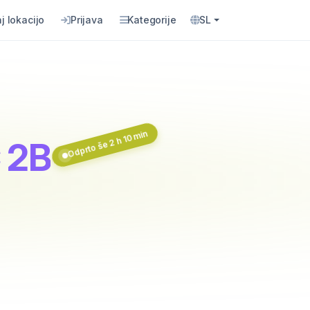
j lokacijo
Prijava
Kategorije
SL
Odprto še 2 h 10 min
 2B