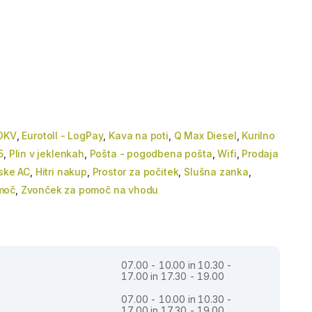
DKV
,
Eurotoll - LogPay
,
Kava na poti
,
Q Max Diesel
,
Kurilno
5
,
Plin v jeklenkah
,
Pošta - pogodbena pošta
,
Wifi
,
Prodaja
nske AC
,
Hitri nakup
,
Prostor za počitek
,
Slušna zanka
,
moč
,
Zvonček za pomoč na vhodu
07.00 - 10.00 in 10.30 -
17.00 in 17.30 - 19.00
07.00 - 10.00 in 10.30 -
17.00 in 17.30 - 19.00