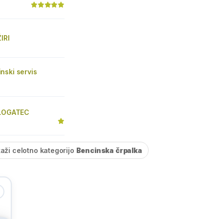
IRI
nski servis
 LOGATEC
kaži celotno kategorijo
Bencinska črpalka