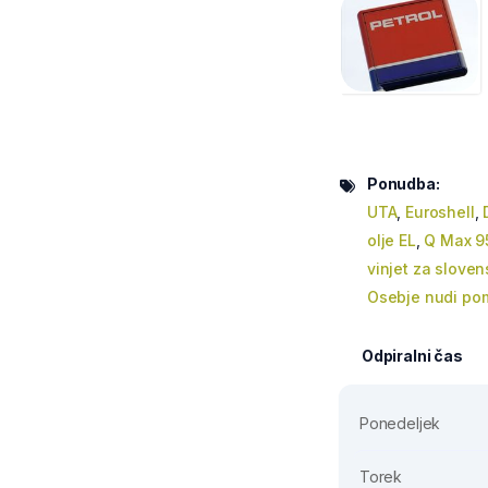
Ponudba:
UTA
,
Euroshell
,
olje EL
,
Q Max 9
vinjet za slove
Osebje nudi po
Odpiralni čas
Ponedeljek
Torek