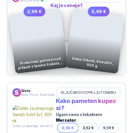
Resnične cene
Kaj je ceneje?
5,49 €
2,99 €
VS
Proteinski polnozrnati
Keksi Piknik, Koestlin,
piškoti s temno čokolado
920 g
in pomarančo,
Grancereale, 250 g
Sivix
KLJUČAROVCI PRI LJUTOMERU
Real Prices. Real Data
Kako pameten kupec
si?
Ugani ceno v lokalnem
Mercator
Čistilo za preproge, Vanish Gold 3v1, 500 ml
3,52 €
6,56 €
9,59 €