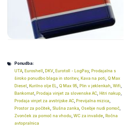
Ponudba:
UTA
,
Euroshell
,
DKV
,
Eurotoll - LogPay
,
Prodajalna s
široko ponudbo blaga in storitev
,
Kava na poti
,
Q Max
Diesel
,
Kurilno olje EL
,
Q Max 95
,
Plin v jeklenkah
,
Wifi
,
Bankomat
,
Prodaja vinjet za slovenske AC
,
Hitri nakup
,
Prodaja vinjet za avstrijske AC
,
Previjalna mizica
,
Prostor za počitek
,
Slušna zanka
,
Osebje nudi pomoč
,
Zvonček za pomoč na vhodu
,
WC za invalide
,
Ročna
avtopralnica