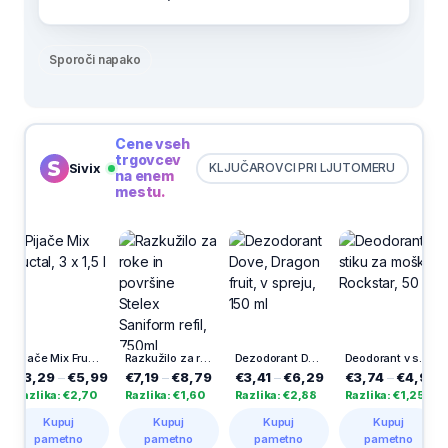
Sporoči napako
Cene vseh
trgovcev
Sivix
KLJUČAROVCI PRI LJUTOMERU
na enem
mestu.
Pijače Mix Fructal, 3 x 1,5 l
Razkužilo za roke in površine Stelex Saniform refil, 750ml
Dezodorant Dove, Dragon fruit, v spreju, 150 ml
Deodorant v stiku za moške Rockstar, 50 ml
€3,29
–
€5,99
€7,19
–
€8,79
€3,41
–
€6,29
€3,74
–
€4,99
€
Razlika: €2,70
Razlika: €1,60
Razlika: €2,88
Razlika: €1,25
Ra
Kupuj
Kupuj
Kupuj
Kupuj
pametno
pametno
pametno
pametno