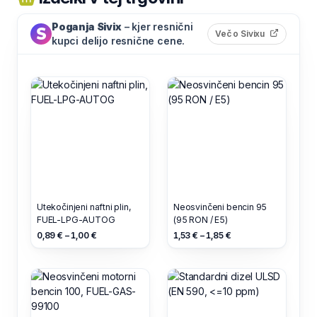
Poganja Sivix
– kjer resnični
(odpre s
Več o Sivixu
kupci delijo resnične cene.
Utekočinjeni naftni plin,
Neosvinčeni bencin 95
FUEL-LPG-AUTOG
(95 RON / E5)
0,89 € – 1,00 €
1,53 € – 1,85 €