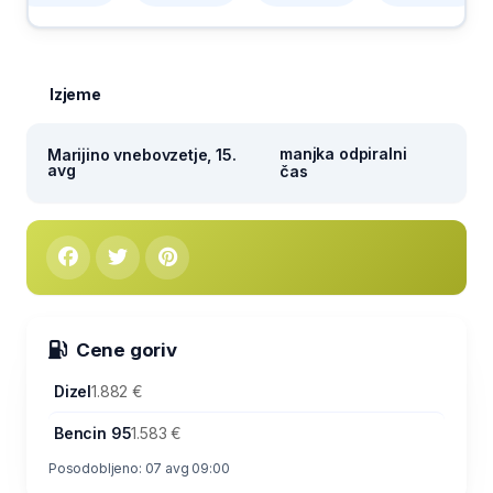
Izjeme
manjka odpiralni
Marijino vnebovzetje, 15.
avg
čas
Cene goriv
Dizel
1.882 €
Bencin 95
1.583 €
Posodobljeno: 07 avg 09:00