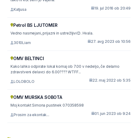
19. jul 2016 ob 20:49
Katjusa
Petrol BS LJUTOMER
Vedno nasmejani, prijazni in ustrežljivi😊. Hvala.
27. avg 2023 ob 10:56
3010Liam
OMV BELTINCI
Kako lahko odpirate lokal komaj ob 7.00 v nedeljo, če delamo
zdravstveni delavci do 6.00???? WTFF...
22. maj 2022 ob 5:35
LOLOBOLO
OMV MURSKA SOBOTA
Moj kontakt Simona pustinek 070358598
01. jun 2023 ob 9:24
Prosim za ekontak...