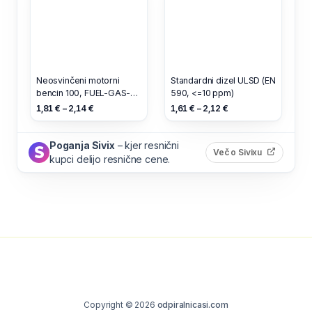
Neosvinčeni motorni
Standardni dizel ULSD (EN
bencin 100, FUEL-GAS-
590, <=10 ppm)
99100
1,81 € – 2,14 €
1,61 € – 2,12 €
Poganja Sivix
– kjer resnični
(odpre s
Več o Sivixu
kupci delijo resnične cene.
Copyright © 2026
odpiralnicasi.com