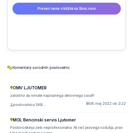
Preveri cene v bližini na Sivix.com
Komentarji sorodnih poslovalnic
OMV LJUTOMER
zalostno da nimate napisanega delovnega casa!!!
08. maj 2022 ob 2:22
poslovalnica SKB ...
MOL Bencinski servis Ljutomer
Poslovodkinja zelo neprofesionalna. Ni več pravega vzdušja, prav
tako ni kot sem jo vajena.