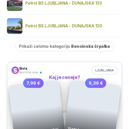
Petrol BS LJUBLJANA - DUNAJSKA 133
Petrol BS LJUBLJANA - DUNAJSKA 130
Prikaži celotno kategorijo
Bencinska črpalka
Sivix
LJUBLJANA
Resnične cene
Kaj je ceneje?
9,39 €
7,99 €
VS