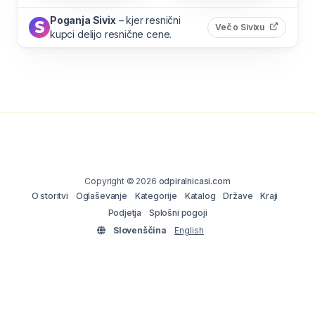
Poganja Sivix
– kjer resnični
(odpre s
Več o Sivixu
kupci delijo resnične cene.
Copyright © 2026
odpiralnicasi.com
O storitvi
Oglaševanje
Kategorije
Katalog
Države
Kraji
Podjetja
Splošni pogoji
Slovenščina
English