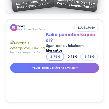
Sladoled Carte D'or, Soft
Sladoled Tom, Smrkci,
Cornetto jagoda, 750 ml
Bubble gum, 8 x 70 ml
Sivix
LJUBLJANA
Real Prices. Real Data
Kako pameten kupec
si?
Ugani ceno v lokalnem
Mercator
Mrežica z detergentom, Dax, 4/1
3,79 €
0,79 €
6,79 €
Preveri cene v bližini na Sivix.com