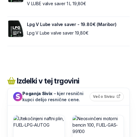
V LUBE valve saver 1 L 19,80€
Lpg V Lube valve saver - 19.80€ (Maribor)
Lpg V Lube valve saver 19,80€
Izdelki v tej trgovini
Poganja Sivix
– kjer resnični
(odpre s
Več o Sivixu
kupci delijo resnične cene.