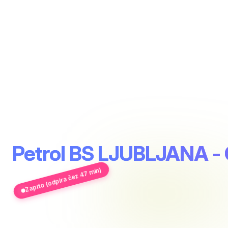
Petrol BS LJUBLJANA 
Zaprto (odpira čez 47 min)