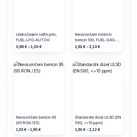
Utekočinjeni naftni plin,
Neosvinčeni motorni
FUEL-LPG-AUTOG
bencin 100, FUEL-GAS-
99100
0,89 € – 1,00 €
1,81 € – 2,14 €
Neosvinčeni bencin 95
Standardni dizel ULSD (EN
(95 RON / E5)
590, <=10 ppm)
1,53 € – 1,85 €
1,61 € – 2,12 €