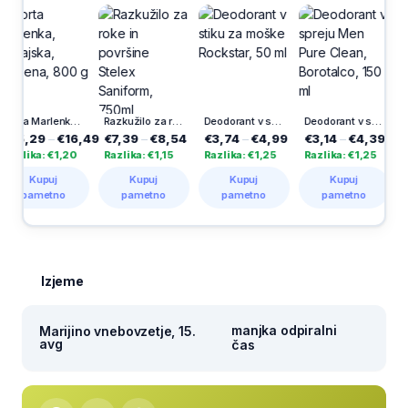
Torta Marlenka, Dunajska, medena, 800 g
Razkužilo za roke in površine Stelex Saniform, 750ml
Deodorant v stiku za moške Rockstar, 50 ml
Deodorant v spreju Men Pure Clean, Borotalco, 150 ml
5,29
–
€16,49
€7,39
–
€8,54
€3,74
–
€4,99
€3,14
–
€4,39
€15
lika: €1,20
Razlika: €1,15
Razlika: €1,25
Razlika: €1,25
Razli
Kupuj
Kupuj
Kupuj
Kupuj
pametno
pametno
pametno
pametno
p
Izjeme
manjka odpiralni
Marijino vnebovzetje, 15.
avg
čas