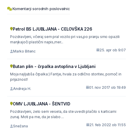
Komentarji sorodnih poslovalnic
Petrol BS LJUBLJANA - CELOVŠKA 226
Pozdravljeni, včeraj sem pral vozilo pri vas,po pranju smo opazili
manjkajoči plastični napis,mer...
25. apr ob 9:07
Marko Bitenc
Butan plin - črpalka avtoplina v Ljubljani
Moja najljubša črpalka:) Fantje, hvala za odlično storitev, pomoč in
prijaznost!
01. nov 2017 ob 19:49
Andreja H.
OMV LJUBLJANA - ŠENTVID
Pozdravljeni, zelo sem vesela, da ste uvedli plačilo s karticami
zunaj. Moti pa me, da je slabo ...
21. feb 2022 ob 11:55
Snežana