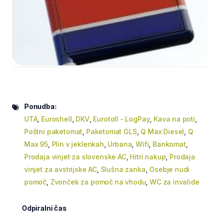
Ponudba:
UTA
,
Euroshell
,
DKV
,
Eurotoll - LogPay
,
Kava na poti
,
Poštni paketomat
,
Paketomat GLS
,
Q Max Diesel
,
Q
Max 95
,
Plin v jeklenkah
,
Urbana
,
Wifi
,
Bankomat
,
Prodaja vinjet za slovenske AC
,
Hitri nakup
,
Prodaja
vinjet za avstrijske AC
,
Slušna zanka
,
Osebje nudi
pomoč
,
Zvonček za pomoč na vhodu
,
WC za invalide
Odpiralni čas