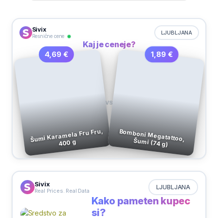
Sivix
LJUBLJANA
Resnične cene
Kaj je ceneje?
1,89 €
4,69 €
VS
Šumi Karamela Fru Fru,
Bomboni Megatattoo,
Šumi (74 g)
400 g
Sivix
LJUBLJANA
Real Prices. Real Data
Kako pameten kupec
si?