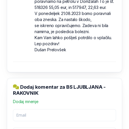
poravnamo na petrolu v Domžalah To je št.
518326 55,05 eur, in 517947, 22,63 eur.
V ponedeljek 21.08.2023 bomo poravnali
oba zneska. Za nastalo škodo,
se iskreno opravičujemo. Zadeva ni bila
namirna, je posledica bolezni.
Kam Vam lahko pošlješ potrdilo o vplačilu.
Lep pozdrav!
Dušan Prelovšek
Dodaj komentar za BS LJUBLJANA -
RAKOVNIK
Dodaj mnenje