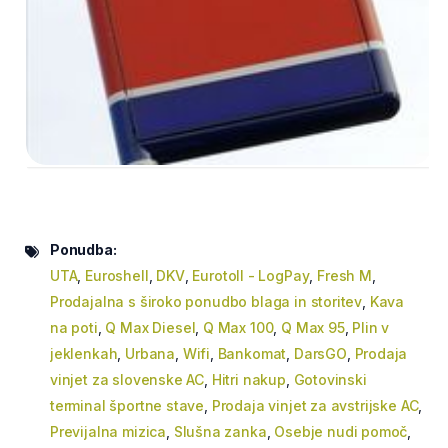
Ponudba:
UTA
,
Euroshell
,
DKV
,
Eurotoll - LogPay
,
Fresh M
,
Prodajalna s široko ponudbo blaga in storitev
,
Kava
na poti
,
Q Max Diesel
,
Q Max 100
,
Q Max 95
,
Plin v
jeklenkah
,
Urbana
,
Wifi
,
Bankomat
,
DarsGO
,
Prodaja
vinjet za slovenske AC
,
Hitri nakup
,
Gotovinski
terminal športne stave
,
Prodaja vinjet za avstrijske AC
,
Previjalna mizica
,
Slušna zanka
,
Osebje nudi pomoč
,