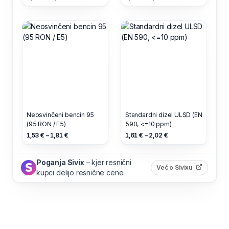
Neosvinčeni bencin 95
Standardni dizel ULSD (EN
(95 RON / E5)
590, <=10 ppm)
1,53 € – 1,81 €
1,61 € – 2,02 €
Poganja Sivix
– kjer resnični
(odpre s
Več o Sivixu
kupci delijo resnične cene.