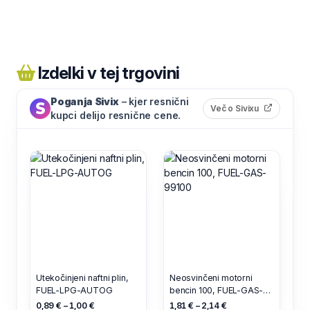
Izdelki v tej trgovini
Poganja Sivix
– kjer resnični
(odpre s
Več o Sivixu
kupci delijo resnične cene.
Utekočinjeni naftni plin,
Neosvinčeni motorni
FUEL-LPG-AUTOG
bencin 100, FUEL-GAS-
99100
0,89 € – 1,00 €
1,81 € – 2,14 €