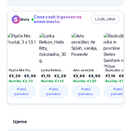
Cene vseh trgovcev na
Sivix
LJUBLJANA
enem mestu.
Pijače Mix Fructal, 3 x 1,5 l
Lizika Relkon, Hello Kitty, čokoladna, 30 g
Avto osvežilec Air Splah, vanilija, PowerAir
Razkužilo za roke in površine Stelex Saniform refil, 750ml
€3,29
–
€5,99
€1,15
–
€2,29
€3,69
–
€4,99
€7,19
–
€8,79
€
azlika: €2,70
Razlika: €1,14
Razlika: €1,30
Razlika: €1,60
Ra
Kupuj
Kupuj
Kupuj
Kupuj
pametno
pametno
pametno
pametno
Izjeme