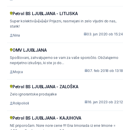
Petrol BS LJUBLJANA - LITIJSKA
Super kolektiv👍👍👍👍! Prijazni, nasmejani in zelo vljudni do nas,
stank!
03. jun 2020 ob 15:24
Nina
OMV LJUBLJANA
Spoštovani, zahvaljujemo se vam za vaše sporočilo. Obžalujemo
neprijetno izkušnjo, ki ste jo do...
07. feb 2018 ob 13:18
Mojca
Petrol BS LJUBLJANA - ZALOŠKA
Zelo ignorantske prodajalke
16. jan 2023 ob 22:12
Rolipolioli
Petrol BS LJUBLJANA - KAJUHOVA
NE priporočam. Nore nore cene !!!! Ena limonada iz ene limone =