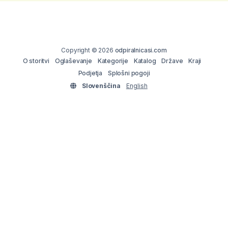
Copyright © 2026
odpiralnicasi.com
O storitvi
Oglaševanje
Kategorije
Katalog
Države
Kraji
Podjetja
Splošni pogoji
Slovenščina
English