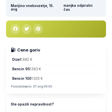
manjka odpiralni
Marijino vnebovzetje, 15.
avg
čas
Cene goriv
Dizel
1.882 €
Bencin 95
1.583 €
Bencin 100
1.925 €
Posodobljeno: 07 avg 09:00
Ste opazili nepravilnost?