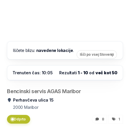
Iščete blizu:
navedene lokacije
.
Išči po vsej Sloveniji
Trenuten čas: 10:05
Rezultati
1 - 10
od
več kot 50
Bencinski servis AGAS Maribor
Perhavčeva ulica 15
2000
Maribor
Odprto
8
1