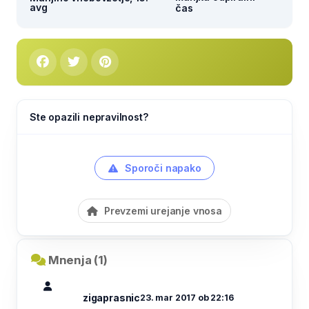
avg
čas
Ste opazili nepravilnost?
Sporoči napako
Prevzemi urejanje vnosa
Mnenja (1)
zigaprasnic
23. mar 2017 ob 22:16