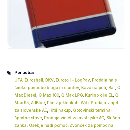
Ponudba:
UTA
,
Euroshell
,
DKV
,
Eurotoll - LogPay
,
Prodajalna s
široko ponudbo blaga in storitev
,
Kava na poti
,
Bar
,
Q
Max Diesel
,
Q Max 100
,
Q Max LPG
,
Kurilno olje EL
,
Q
Max 95
,
AdBlue
,
Plin v jeklenkah
,
Wifi
,
Prodaja vinjet
za slovenske AC
,
Hitri nakup
,
Gotovinski terminal
športne stave
,
Prodaja vinjet za avstrijske AC
,
Slušna
zanka
,
Osebje nudi pomoč
,
Zvonček za pomoč na