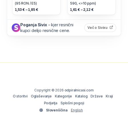
(95 RON / E5)
590, <=10 ppm)
1,53 € – 1,85 €
1,61 € – 2,12 €
Poganja Sivix
– kjer resnični
(odpre s
Več o Sivixu
kupci delijo resnične cene.
Copyright © 2026
odpiralnicasi.com
O storitvi
Oglaševanje
Kategorije
Katalog
Države
Kraji
Podjetja
Splošni pogoji
Slovenščina
English