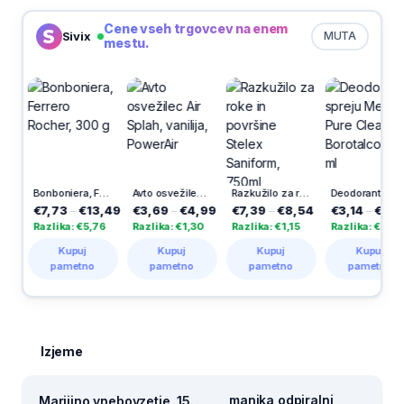
Cene vseh trgovcev na enem
Sivix
MUTA
mestu.
Bonboniera, Ferrero Rocher, 300 g
Avto osvežilec Air Splah, vanilija, PowerAir
Razkužilo za roke in površine Stelex Saniform, 750ml
Deodorant v spreju Men Pure Clean, Borotalco, 150 ml
€7,73
–
€13,49
€3,69
–
€4,99
€7,39
–
€8,54
€3,14
–
€4,39
Razlika: €5,76
Razlika: €1,30
Razlika: €1,15
Razlika: €1,25
Kupuj
Kupuj
Kupuj
Kupuj
pametno
pametno
pametno
pametno
Izjeme
manjka odpiralni
Marijino vnebovzetje, 15.