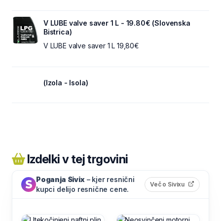
V LUBE valve saver 1 L - 19.80€ (Slovenska
Bistrica)
V LUBE valve saver 1 L 19,80€
(Izola - Isola)
Izdelki v tej trgovini
Poganja Sivix
– kjer resnični
(odpre s
Več o Sivixu
kupci delijo resnične cene.