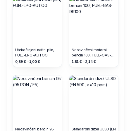
Utekočinjeni naftni plin,
Neosvinčeni motorni
FUEL-LPG-AUTOG
bencin 100, FUEL-GAS-
99100
0,89 € – 1,00 €
1,81 € – 2,14 €
Neosvinčeni bencin 95
Standardni dizel ULSD (EN