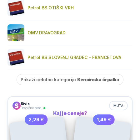
Petrol BS OTIŠKI VRH
OMV DRAVOGRAD
Petrol BS SLOVENJ GRADEC - FRANCETOVA
Prikaži celotno kategorijo
Bencinska črpalka
Sivix
MUTA
Resnične cene
Kaj je ceneje?
1,49 €
2,29 €