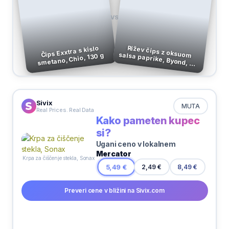
VS
Rižev čips z oksuom salsa paprike, Byond, 60
Čips Exxtra s kislo
smetano, Chio, 130 g
g
Sivix
MUTA
Real Prices. Real Data
Kako pameten kupec
si?
Ugani ceno v lokalnem
Mercator
Krpa za čiščenje stekla, Sonax
2,49 €
5,49 €
8,49 €
Preveri cene v bližini na Sivix.com