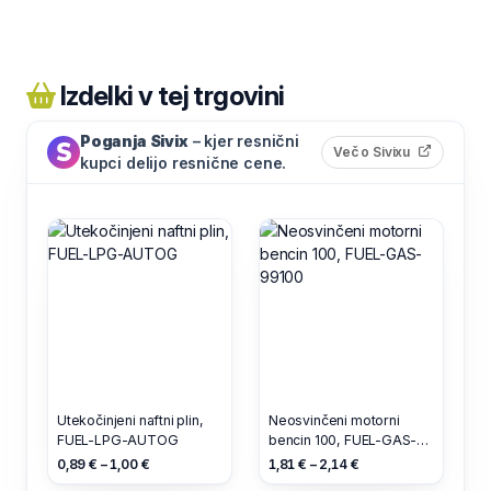
Izdelki v tej trgovini
Poganja Sivix
– kjer resnični
(odpre s
Več o Sivixu
kupci delijo resnične cene.
Utekočinjeni naftni plin,
Neosvinčeni motorni
FUEL-LPG-AUTOG
bencin 100, FUEL-GAS-
99100
0,89 € – 1,00 €
1,81 € – 2,14 €