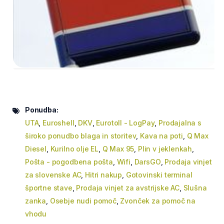
Ponudba:
UTA
,
Euroshell
,
DKV
,
Eurotoll - LogPay
,
Prodajalna s
široko ponudbo blaga in storitev
,
Kava na poti
,
Q Max
Diesel
,
Kurilno olje EL
,
Q Max 95
,
Plin v jeklenkah
,
Pošta - pogodbena pošta
,
Wifi
,
DarsGO
,
Prodaja vinjet
za slovenske AC
,
Hitri nakup
,
Gotovinski terminal
športne stave
,
Prodaja vinjet za avstrijske AC
,
Slušna
zanka
,
Osebje nudi pomoč
,
Zvonček za pomoč na
vhodu