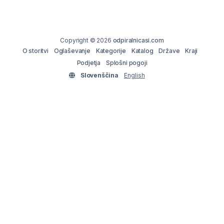
Copyright © 2026
odpiralnicasi.com
O storitvi
Oglaševanje
Kategorije
Katalog
Države
Kraji
Podjetja
Splošni pogoji
Slovenščina
English