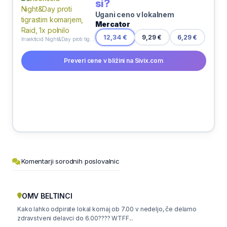
si?
Ugani ceno v lokalnem
Mercator
9,29 €
12,34 €
6,29 €
Insekticid Night&Day proti tigrastim komarjem, Raid, 1x polnilo
Preveri cene v bližini na Sivix.com
Komentarji sorodnih poslovalnic
OMV BELTINCI
Kako lahko odpirate lokal komaj ob 7.00 v nedeljo, če delamo
zdravstveni delavci do 6.00???? WTFF...