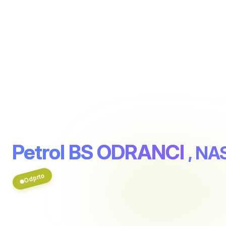
Petrol BS ODRANCI
, NA
Odprto