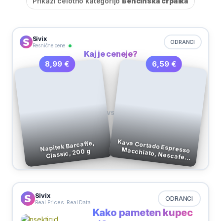
Prikaži celotno kategorijo
Bencinska črpalka
Sivix
ODRANCI
Resnične cene
Kaj je ceneje?
6,59 €
8,99 €
VS
Napitek Barcaffe,
Classic, 200 g
Kava Cortado Espresso Macchiato, Nescafe Dolce Gusto, 100,8 g
Sivix
ODRANCI
Real Prices. Real Data
Kako pameten kupec