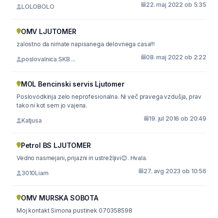
22. maj 2022 ob 5:35
LOLOBOLO
OMV LJUTOMER
zalostno da nimate napisanega delovnega casa!!!
08. maj 2022 ob 2:22
poslovalnica SKB ...
MOL Bencinski servis Ljutomer
Poslovodkinja zelo neprofesionalna. Ni več pravega vzdušja, prav
tako ni kot sem jo vajena.
19. jul 2016 ob 20:49
Katjusa
Petrol BS LJUTOMER
Vedno nasmejani, prijazni in ustrežljivi😊. Hvala.
27. avg 2023 ob 10:56
3010Liam
OMV MURSKA SOBOTA
Moj kontakt Simona pustinek 070358598