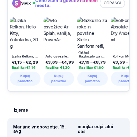
Cene vseh trgovcev na enem
Sivix
ODRANCI
mestu.
Lizika Relkon, Hello Kitty, čokoladna, 30 g
Avto osvežilec Air Splah, vanilija, PowerAir
Razkužilo za roke in površine Stelex Saniform refil, 750ml
Roll-on Men Absolute Extra Dry Amber, 50 ml
€1,15
–
€2,29
€3,69
–
€4,99
€7,19
–
€8,79
€3,59
–
€5,09
Razlika: €1,14
Razlika: €1,30
Razlika: €1,60
Razlika: €1,50
Kupuj
Kupuj
Kupuj
Kupuj
pametno
pametno
pametno
pametno
Izjeme
manjka odpiralni
Marijino vnebovzetje, 15.
avg
čas