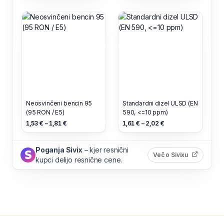
Neosvinčeni bencin 95
Standardni dizel ULSD (EN
(95 RON / E5)
590, <=10 ppm)
1,53 € – 1,81 €
1,61 € – 2,02 €
Poganja Sivix
– kjer resnični
(odpre s
Več o Sivixu
kupci delijo resnične cene.