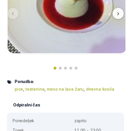
‹
›
Ponudba:
pice
,
testenine
,
meso na lava žaru
,
dnevna kosila
Odpiralni čas
Ponedeljek
zaprto
Torek
11.00 - 23.00