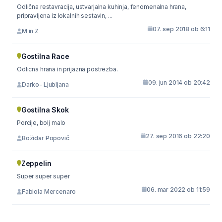
Odlična restavracija, ustvarjalna kuhinja, fenomenalna hrana,
pripravljena iz lokalnih sestavin, ...
07. sep 2018 ob 6:11
M in Z
Gostilna Race
Odlicna hrana in prijazna postrezba.
09. jun 2014 ob 20:42
Darko- Ljubljana
Gostilna Skok
Porcije, bolj malo
27. sep 2016 ob 22:20
Božidar Popovič
Zeppelin
Super super super
06. mar 2022 ob 11:59
Fabiola Mercenaro