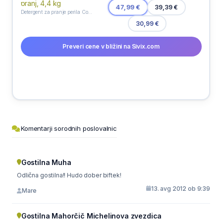
39,39 €
47,99 €
Detergent za pranje perila Color, Ariel, 80 pranj, 4,4 kg
30,99 €
Preveri cene v bližini na Sivix.com
Komentarji sorodnih poslovalnic
Gostilna Muha
Odlična gostilna!! Hudo dober biftek!
13. avg 2012 ob 9:39
Mare
Gostilna Mahorčič Michelinova zvezdica