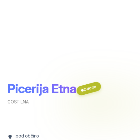
Picerija Etna
Odprto
GOSTILNA
pod občino