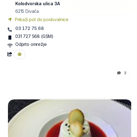
Kolodvorska ulica 3A
6215
Divača
Prikaži pot do poslovalnice
03 172 75 68
031 727 568
(GSM)
Odprto omrežje
3