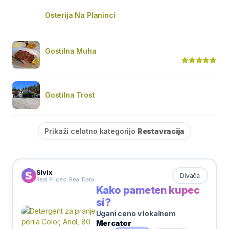
Osterija Na Planinci
Gostilna Muha
Gostilna Trost
Prikaži celotno kategorijo
Restavracija
Sivix
Divača
Real Prices. Real Data
Kako pameten kupec
si?
Ugani ceno v lokalnem
Mercator