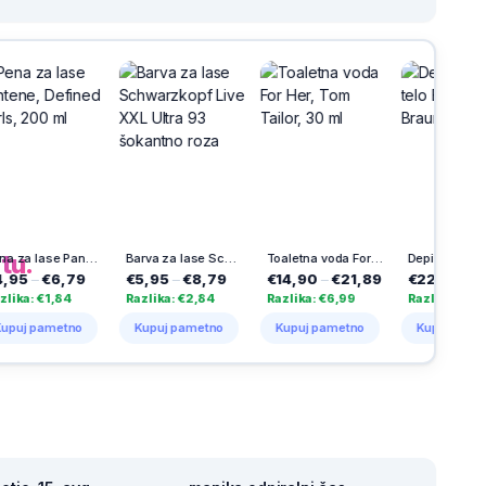
h
na
tu.
Pena za lase Pantene, Defined Curls, 200 ml
Barva za lase Schwarzkopf Live XXL Ultra 93 šokantno roza
Toaletna voda For Her, Tom Tailor, 30 ml
Depilator za telo BS1000, Braun
6,79
€5,95
–
€8,79
€14,90
–
€21,89
€22,00
–
€45,95
,84
Razlika: €2,84
Razlika: €6,99
Razlika: €23,95
etno
Kupuj pametno
Kupuj pametno
Kupuj pametno