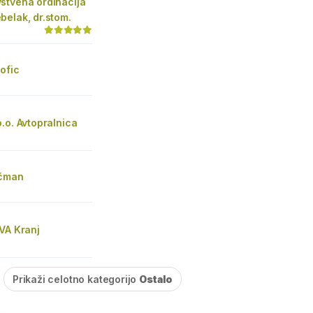
stvena ordinacija
elak, dr.stom.
ofic
.o. Avtopralnica
ičman
VA Kranj
Prikaži celotno kategorijo
Ostalo