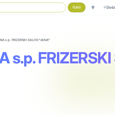
Doda
Išči
NA s.p. FRIZERSKI SALON "JANA"
A s.p. FRIZERSK