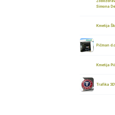
Zobozdrav
Simona Deb
Kmetija Šk
Pičman d.o
Kmetija P
Trafika 3D