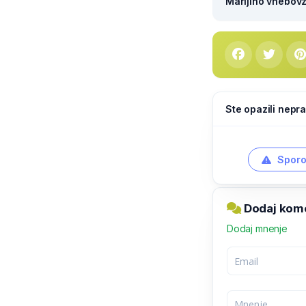
Marijino vnebovze
Ste opazili nepra
Sporo
Dodaj kome
Dodaj mnenje