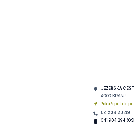
JEZERSKA CEST
4000
KRANJ
Prikaži pot do po
04 204 20 49
041 904 294
(GS