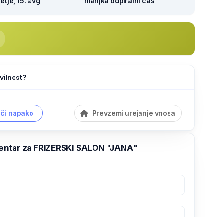
tje, 15. avg
manjka odpiralni čas
vilnost?
či napako
Prevzemi urejanje vnosa
ntar za FRIZERSKI SALON "JANA"