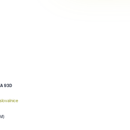
A 93D
slovalnice
M)