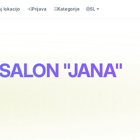
j lokacijo
Prijava
Kategorije
SL
I SALON "JANA"