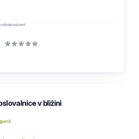
m obiskovalcem!
lovalnice v bližini
gurič