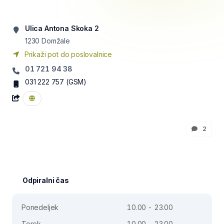
Ulica Antona Skoka 2
1230
Domžale
Prikaži pot do poslovalnice
01 721 94 38
031 222 757
(GSM)
2
Odpiralni čas
Ponedeljek
10.00 - 23.00
Torek
10.00 - 23.00