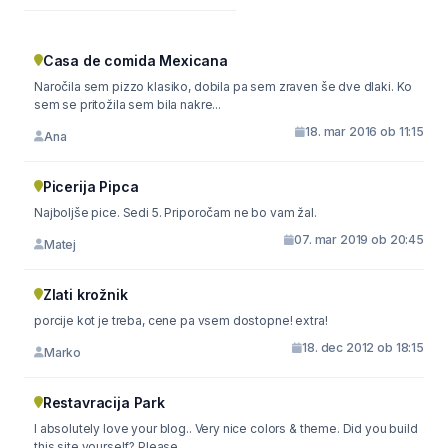
Casa de comida Mexicana
Naročila sem pizzo klasiko, dobila pa sem zraven še dve dlaki. Ko
sem se pritožila sem bila nakre...
18. mar 2016 ob 11:15
Ana
Picerija Pipca
Najboljše pice. Sedi 5. Priporočam ne bo vam žal.
07. mar 2019 ob 20:45
Matej
Zlati krožnik
porcije kot je treba, cene pa vsem dostopne! extra!
18. dec 2012 ob 18:15
Marko
Restavracija Park
I absolutely love your blog.. Very nice colors & theme. Did you build
this site yourself? Please...