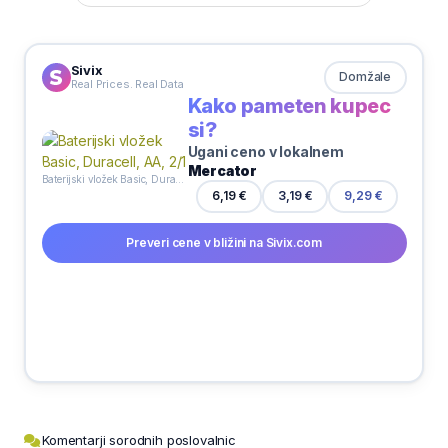
Sivix
Domžale
Real Prices. Real Data
Kako pameten kupec
si?
Ugani ceno v lokalnem
Mercator
Baterijski vložek Basic, Duracell, AA, 2/1
6,19 €
3,19 €
9,29 €
Preveri cene v bližini na Sivix.com
Komentarji sorodnih poslovalnic