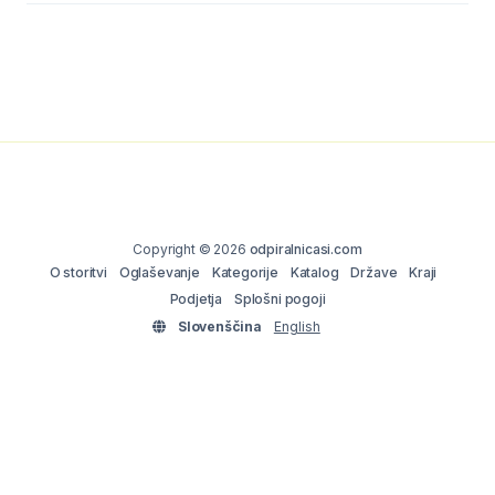
Copyright © 2026
odpiralnicasi.com
O storitvi
Oglaševanje
Kategorije
Katalog
Države
Kraji
Podjetja
Splošni pogoji
Slovenščina
English