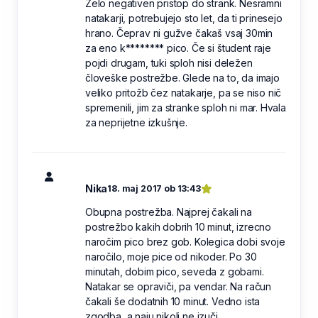
Zelo negativen pristop do strank. Nesramni
natakarji, potrebujejo sto let, da ti prinesejo
hrano. Čeprav ni gužve čakaš vsaj 30min
za eno k******** pico. Če si študent raje
pojdi drugam, tuki sploh nisi deležen
človeške postrežbe. Glede na to, da imajo
veliko pritožb čez natakarje, pa se niso nič
spremenili, jim za stranke sploh ni mar. Hvala
za neprijetne izkušnje.
Nika
18. maj 2017 ob 13:43
Obupna postrežba. Najprej čakali na
postrežbo kakih dobrih 10 minut, izrecno
naročim pico brez gob. Kolegica dobi svoje
naročilo, moje pice od nikoder. Po 30
minutah, dobim pico, seveda z gobami.
Natakar se opraviči, pa vendar. Na račun
čakali še dodatnih 10 minut. Vedno ista
zgodba, a naju nikoli ne izuči.