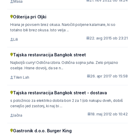
21. nov 2022 ob 19:24
Masa
Ošterija pri Oljki
Hrana je povsem brez okusa. Naročili poljene kalamare, ki so
totalno bili brez okusa. Isto velja ...
22. avg 2015 ob 23:21
Lili
Tajska restavracija Bangkok street
Najboljši curry! Odlična izbira. Odlična sojina juha. Zelo prijazno
osebje. Hrane dovolj, da se n...
26. apr 2017 ob 15:58
Tilen Lah
Tajska restavracija Bangkok street - dostava
s položnico za elektriko dobila bon 2 za 1 (ob nakupu dveh, dobiš
cenejšo jed zastonj, ki naj bi ...
18. maj 2012 ob 10:42
lačna
Gastronik d.o.o. Burger King