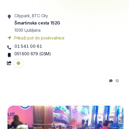
Citypark, BTC City
Šmartinska cesta 152G
1000
Ljubljana
Prikaži pot do poslovalnice
01 541 00 61
051 600 679
(GSM)
12