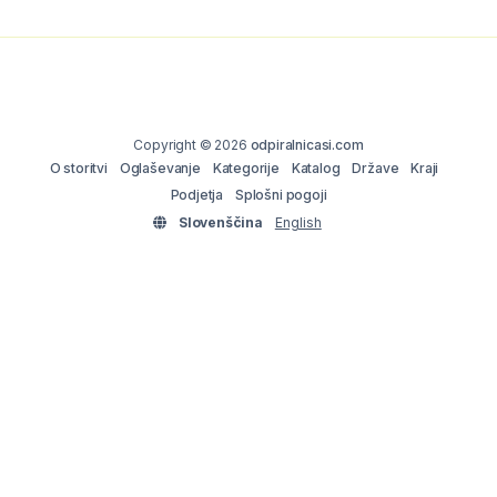
Copyright © 2026
odpiralnicasi.com
O storitvi
Oglaševanje
Kategorije
Katalog
Države
Kraji
Podjetja
Splošni pogoji
Slovenščina
English