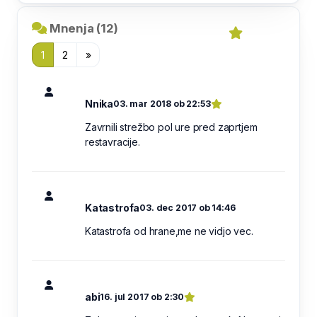
Mnenja (12)
1
2
»
Nnika
03. mar 2018 ob 22:53
Zavrnili strežbo pol ure pred zaprtjem
restavracije.
Katastrofa
03. dec 2017 ob 14:46
Katastrofa od hrane,me ne vidjo vec.
abi
16. jul 2017 ob 2:30