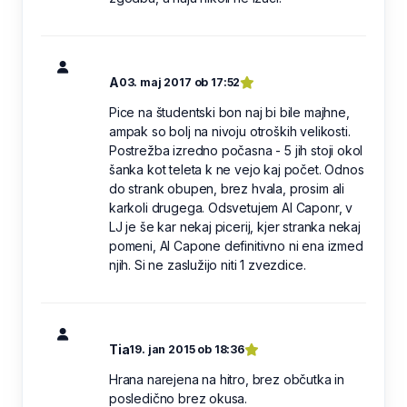
A
03. maj 2017 ob 17:52
Pice na študentski bon naj bi bile majhne,
ampak so bolj na nivoju otroških velikosti.
Postrežba izredno počasna - 5 jih stoji okol
šanka kot teleta k ne vejo kaj počet. Odnos
do strank obupen, brez hvala, prosim ali
karkoli drugega. Odsvetujem Al Caponr, v
LJ je še kar nekaj picerij, kjer stranka nekaj
pomeni, Al Capone definitivno ni ena izmed
njih. Si ne zaslužijo niti 1 zvezdice.
Tia
19. jan 2015 ob 18:36
Hrana narejena na hitro, brez občutka in
posledično brez okusa.