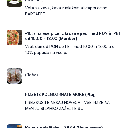
Velja za kava, kava z mlekom ali cappuccino.
BARCAFFE.
-10% na vse pice iz krušne peči med PON in PET
od 10.00 - 13.00 (Maribor)
Vsak dan od PON do PET med 10.00 in 13.00 uro
10% popusta na vse p...
(Rače)
PIZZE IZ POLNOZRNATE MOKE (Ptuj)
PREIZKUSITE NEKAJ NOVEGA - VSE PIZZE NA
MENIJU SI LAHKO ZAŽELITE S ...
Kava + palačinka - 2.50€ (Novo mesto)