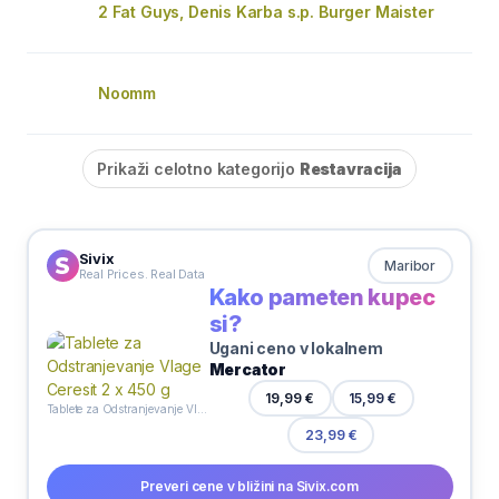
2 Fat Guys, Denis Karba s.p. Burger Maister
Noomm
Prikaži celotno kategorijo
Restavracija
Sivix
Maribor
Real Prices. Real Data
Kako pameten kupec
si?
Ugani ceno v lokalnem
Mercator
19,99 €
15,99 €
Tablete za Odstranjevanje Vlage Ceresit 2 x 450 g
23,99 €
Preveri cene v bližini na Sivix.com