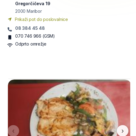
Gregorčičeva 19
2000
Maribor
Prikaži pot do poslovalnice
08 384 45 48
070 746 966
(GSM)
Odprto omrežje
‹
›