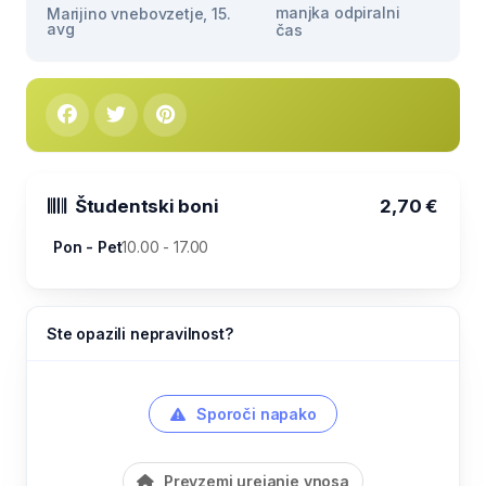
manjka odpiralni
Marijino vnebovzetje, 15.
avg
čas
Študentski boni
2,70 €
Pon - Pet
10.00 - 17.00
Ste opazili nepravilnost?
Sporoči napako
Prevzemi urejanje vnosa