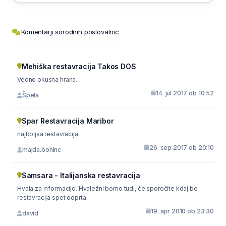
Komentarji sorodnih poslovalnic
Mehiška restavracija Takos DOS
Vedno okusna hrana.
14. jul 2017 ob 10:52
Špela
Spar Restavracija Maribor
najboljsa restavracija
26. sep 2017 ob 20:10
majda.bohinc
Samsara - Italijanska restavracija
Hvala za informacijo. Hvaležni bomo tudi, če sporočite kdaj bo
restavracija spet odprta
19. apr 2010 ob 23:30
david