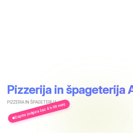
Pizzerija in špageterija
PIZZERIA IN ŠPAGETERIJA
Zaprto (odpira čez 4 h 09 min)