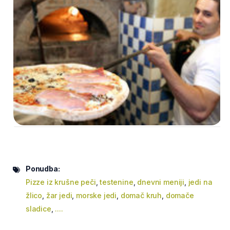
Ponudba:
Pizze iz krušne peči
,
testenine
,
dnevni meniji
,
jedi na
žlico
,
žar jedi
,
morske jedi
,
domač kruh
,
domače
sladice
,
....