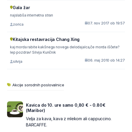
Gala žar
najslabša internetna stran
07. nov 2017 ob 19:57
zorica
Kitajska restavracija Chang Xing
kaj morda rabite kakšnega novega delodajalca,če morda iščete?
lep pozdrav! Silvija Kunčnik
06. maj 2010 ob 14:27
silvija
Akcije sorodnih poslovalnice
Kavica do 10. ure samo 0,80 € - 0.80€
(Maribor)
Velja za kava, kava z mlekom ali cappuccino.
BARCAFFE.