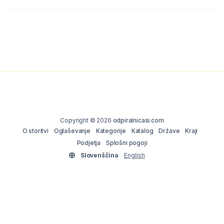
Copyright © 2026
odpiralnicasi.com
O storitvi
Oglaševanje
Kategorije
Katalog
Države
Kraji
Podjetja
Splošni pogoji
Slovenščina
English