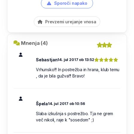
Sporoči napako
Prevzemi urejanje vnosa
Mnenja (4)
Sebastjan
14. jul 2017 ob 13:52
Vrhunsko!!! In postrežba in hrana, klub temu
, da je bila gužva!!! Bravo!
Špela
14. jul 2017 ob 10:56
Slaba izkušnja s postrežbo. Tja ne grem
več nikoli, raje k "sosedom" ;)