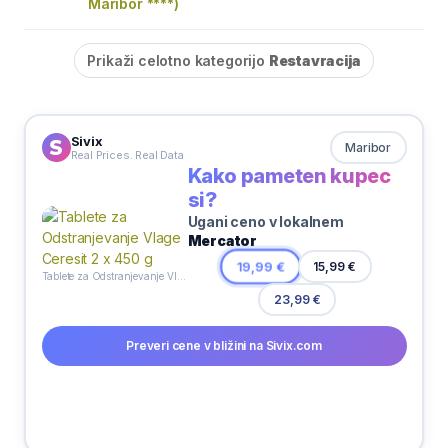
Maribor ****)
Prikaži celotno kategorijo
Restavracija
Sivix
Maribor
Real Prices. Real Data
Kako pameten kupec
si?
Ugani ceno v lokalnem
Mercator
19,99 €
15,99 €
Tablete za Odstranjevanje Vlage Ceresit 2 x 450 g
23,99 €
Preveri cene v bližini na Sivix.com