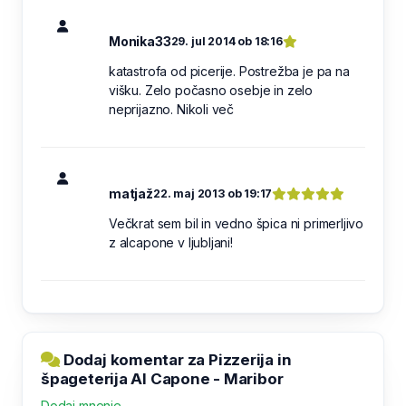
Monika33
29. jul 2014 ob 18:16
katastrofa od picerije. Postrežba je pa na
višku. Zelo počasno osebje in zelo
neprijazno. Nikoli več
matjaž
22. maj 2013 ob 19:17
Večkrat sem bil in vedno špica ni primerljivo
z alcapone v ljubljani!
Dodaj komentar za Pizzerija in
špageterija Al Capone - Maribor
Dodaj mnenje