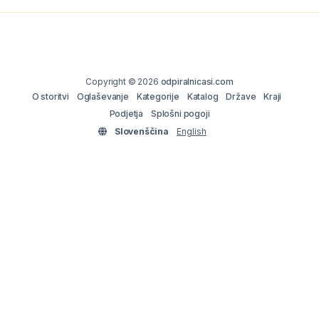
Copyright © 2026
odpiralnicasi.com
O storitvi
Oglaševanje
Kategorije
Katalog
Države
Kraji
Podjetja
Splošni pogoji
Slovenščina
English