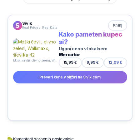
Sivix
Kranj
Real Prices. Real Data
Kako pameten kupec
si?
Ugani ceno v lokalnem
Mercator
Moški čevlji, olivno zeleni, Walkmaxx, številka 42
15,99 €
9,99 €
12,99 €
Preveri cene v bližini na Sivix.com
Komentarji sorodnih poslovalnic