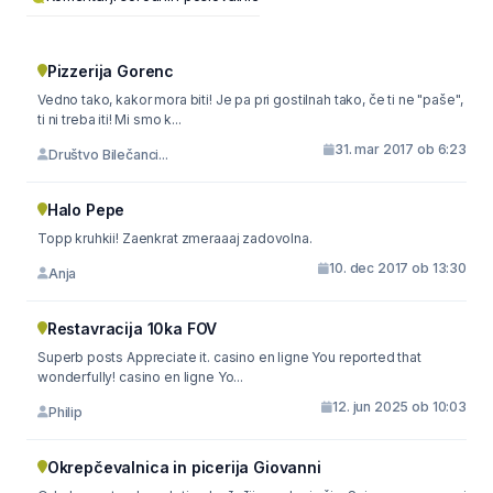
Pizzerija Gorenc
Vedno tako, kakor mora biti! Je pa pri gostilnah tako, če ti ne "paše",
ti ni treba iti! Mi smo k...
31. mar 2017 ob 6:23
Društvo Bilečanci...
Halo Pepe
Topp kruhkii! Zaenkrat zmeraaaj zadovolna.
10. dec 2017 ob 13:30
Anja
Restavracija 10ka FOV
Superb posts Appreciate it. casino en ligne You reported that
wonderfully! casino en ligne Yo...
12. jun 2025 ob 10:03
Philip
Okrepčevalnica in picerija Giovanni