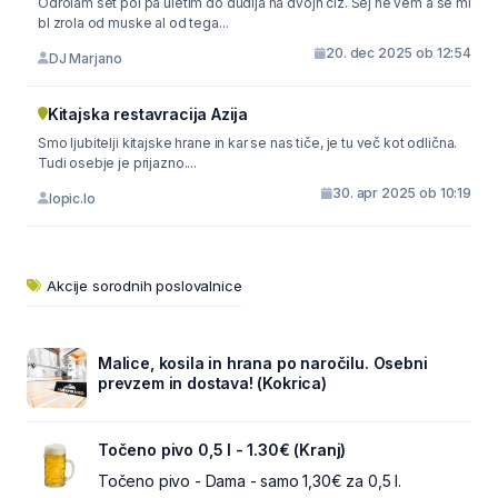
Odrolam set pol pa uletim do đuđija na dvojn čiz. Sej ne vem a se mi
bl zrola od muske al od tega...
20. dec 2025 ob 12:54
DJ Marjano
Kitajska restavracija Azija
Smo ljubitelji kitajske hrane in kar se nas tiče, je tu več kot odlična.
Tudi osebje je prijazno....
30. apr 2025 ob 10:19
lopic.lo
Akcije sorodnih poslovalnice
Malice, kosila in hrana po naročilu. Osebni
prevzem in dostava! (Kokrica)
Točeno pivo 0,5 l - 1.30€ (Kranj)
Točeno pivo - Dama - samo 1,30€ za 0,5 l.