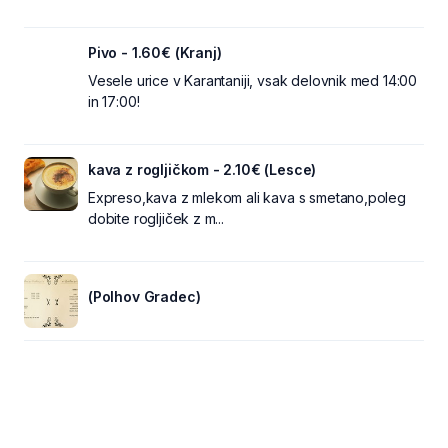
Pivo - 1.60€ (Kranj)
Vesele urice v Karantaniji, vsak delovnik med 14:00
in 17:00!
kava z rogljičkom - 2.10€ (Lesce)
Expreso,kava z mlekom ali kava s smetano,poleg
dobite rogljiček z m...
(Polhov Gradec)