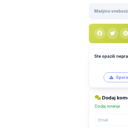
Marijino vnebovze
Ste opazili nepra
Sporo
Dodaj kome
Dodaj mnenje