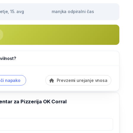
tje, 15. avg
manjka odpiralni čas
vilnost?
či napako
Prevzemi urejanje vnosa
ntar za Pizzerija OK Corral