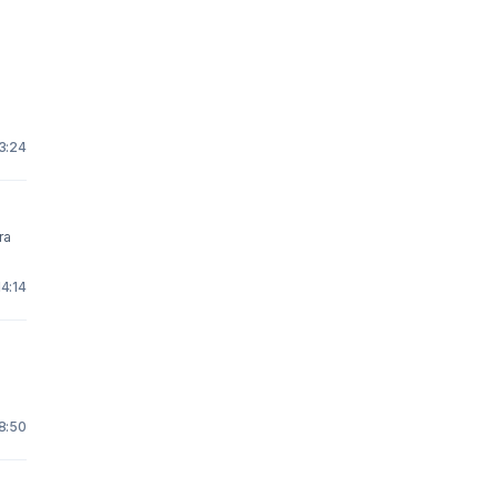
3:24
ra
14:14
8:50