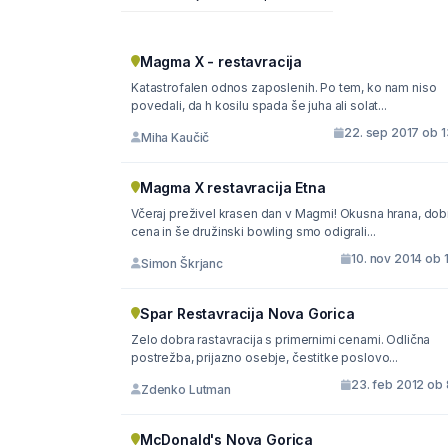
Magma X - restavracija
Katastrofalen odnos zaposlenih. Po tem, ko nam niso
povedali, da h kosilu spada še juha ali solat...
22. sep 2017 ob 1
Miha Kaučič
Magma X restavracija Etna
Včeraj preživel krasen dan v Magmi! Okusna hrana, dob
cena in še družinski bowling smo odigrali...
10. nov 2014 ob 
Simon Škrjanc
Spar Restavracija Nova Gorica
Zelo dobra rastavracija s primernimi cenami. Odlična
postrežba, prijazno osebje, čestitke poslovo...
23. feb 2012 ob 
Zdenko Lutman
McDonald's Nova Gorica