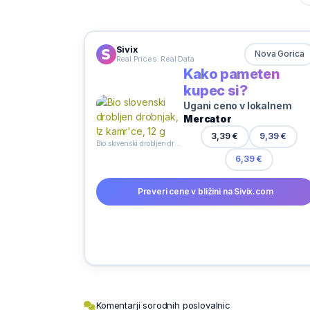
Sivix
Nova Gorica
Real Prices. Real Data
Kako pameten
kupec si?
Ugani ceno v lokalnem
Mercator
3,39 €
9,39 €
Bio slovenski drobljen drobnjak, Iz kamr'ce, 12 g
6,39 €
Preveri cene v bližini na Sivix.com
Komentarji sorodnih poslovalnic