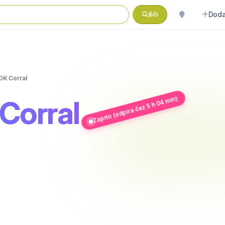
Doda
Išči
 OK Corral
Zaprto (odpira čez 5 h 04 min)
 Corral