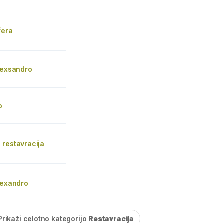
fera
lexsandro
o
 restavracija
lexandro
Prikaži celotno kategorijo
Restavracija