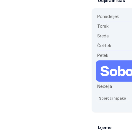
Odpiralni čas
Ponedeljek
Torek
Sreda
Četrtek
Petek
Sobo
Nedelja
Sporoči napako
Izjeme