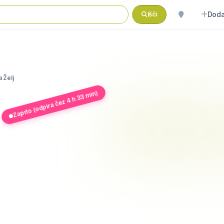
Doda
Išči
a Želj
Zaprto (odpira čez 4 h 33 min)