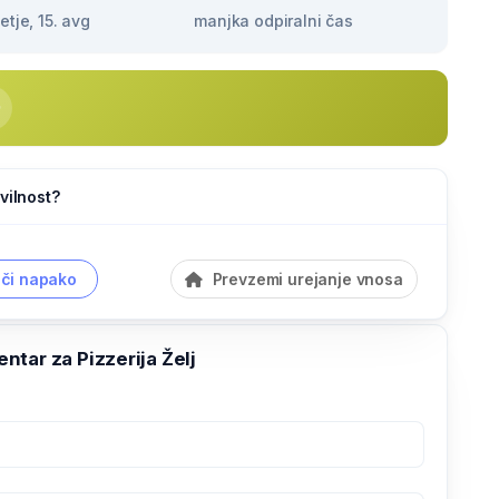
tje, 15. avg
manjka odpiralni čas
vilnost?
či napako
Prevzemi urejanje vnosa
tar za Pizzerija Želj