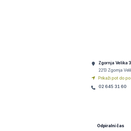
Zgornja Velika 
2213
Zgornja Vel
Prikaži pot do po
02 645 31 60
Odpiralni čas