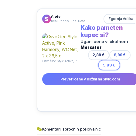
Sivix
Zgornja Velika
Real Prices. Real Data
Kako pameten
kupec si?
Ugani ceno v lokalnem
Mercator
2,89 €
8,99 €
Osvežilec Style Active, Pink Harmony, WC Net, 2 x 36,5 g
5,89 €
Preveri cene v bližini na Sivix.com
Komentarji sorodnih poslovalnic