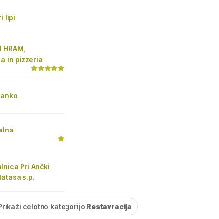
i lipi
I HRAM,
ja in pizzeria
ranko
elna
nica Pri Ančki
ataša s.p.
Prikaži celotno kategorijo
Restavracija