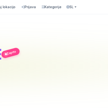
j lokacijo
Prijava
Kategorije
SL
E
Zaprto