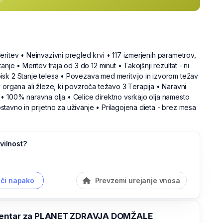
ritev • Neinvazivni pregled krvi • 117 izmerjenih parametrov,
anje • Meritev traja od 3 do 12 minut • Takojšnji rezultat - ni
sk 2 Stanje telesa • Povezava med meritvijo in izvorom težav
 organa ali žleze, ki povzroča težavo 3 Terapija • Naravni
• 100% naravna olja • Celice direktno vsrkajo olja namesto
tavno in prijetno za uživanje • Prilagojena dieta - brez mesa
vilnost?
či napako
Prevzemi urejanje vnosa
entar za PLANET ZDRAVJA DOMŽALE