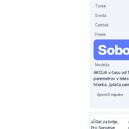
Torek
Sreda
Četrtek
Petek
Sobo
Nedelja
AKCIJA v času od 1.
paremetrov v teles
hčerka...)plača sa
Sporoči napako
Sivix