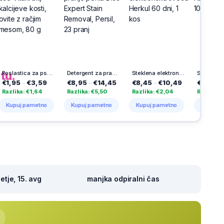
h
na
tu.
Poslastica za pse Vitakraft, kalcijeve kosti, ovite z račjim mesom, 80 g
Detergent za pranje perila Disc Expert Stain Removal, Persil, 23 pranj
Steklena elektronska sveča Herkul 60 dni, 1 kos
Solarna sveča Aurora, Vestina, 1000 dni
3,59
€8,95
–
€14,45
€8,45
–
€10,49
€23,99
–
€25,49
1,64
Razlika: €5,50
Razlika: €2,04
Razlika: €1,50
metno
Kupuj pametno
Kupuj pametno
Kupuj pametno
tje, 15. avg
manjka odpiralni čas