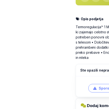
Opis podjetja
Termoregulacija™ 1 Me
ki zajemajo celotno st
potreben ponovni obi
s telesom • Določitev
prehrambeni dodatki 
preko prebave • Enos
in mleka
Ste opazili nepra
Sporo
Dodaj kom