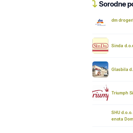
Sorodne pos
dm droger
Sinda d.o.
Glasbila d.
Triumph S
SHU d.o.o.
enota Dom