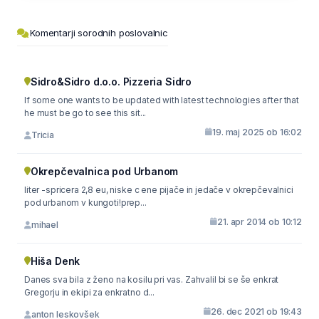
Komentarji sorodnih poslovalnic
Sidro&Sidro d.o.o. Pizzeria Sidro
If some one wants to be updated with latest technologies after that
he must be go to see this sit...
19. maj 2025 ob 16:02
Tricia
Okrepčevalnica pod Urbanom
liter -spricera 2,8 eu, niske c ene pijače in jedače v okrepčevalnici
pod urbanom v kungoti!prep...
21. apr 2014 ob 10:12
mihael
Hiša Denk
Danes sva bila z ženo na kosilu pri vas. Zahvalil bi se še enkrat
Gregorju in ekipi za enkratno d...
26. dec 2021 ob 19:43
anton leskovšek