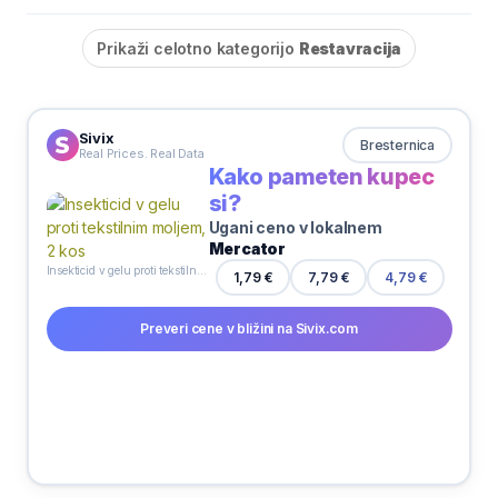
Prikaži celotno kategorijo
Restavracija
Sivix
Bresternica
Real Prices. Real Data
Kako pameten kupec
si?
Ugani ceno v lokalnem
Mercator
Insekticid v gelu proti tekstilnim moljem, 2 kos
1,79 €
7,79 €
4,79 €
Preveri cene v bližini na Sivix.com