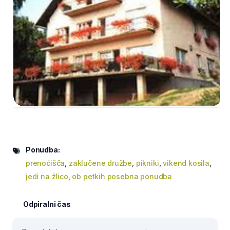
Ponudba:
prenoćišča
,
zaklučene družbe
,
pikniki
,
vikend kosila
,
jedi na žlico
,
ob petkih posebna ponudba
Odpiralni čas