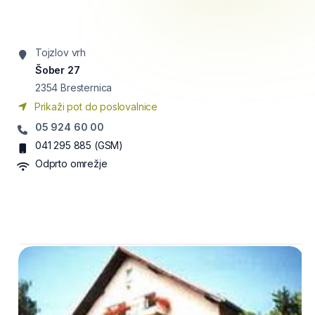
Tojzlov vrh
Šober 27
2354
Bresternica
Prikaži pot do poslovalnice
05 924 60 00
041 295 885
(GSM)
Odprto omrežje