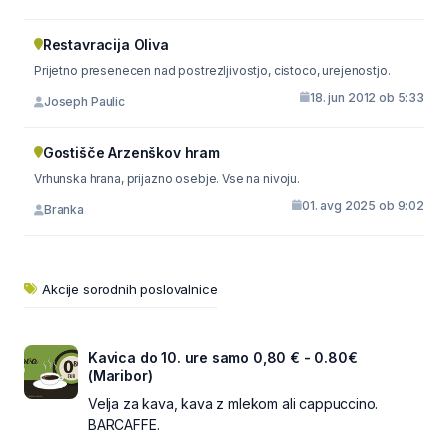
Restavracija Oliva
Prijetno presenecen nad postrezljivostjo, cistoco, urejenostjo.
18. jun 2012 ob 5:33
Joseph Paulic
Gostišče Arzenškov hram
Vrhunska hrana, prijazno osebje. Vse na nivoju.
01. avg 2025 ob 9:02
Branka
Akcije sorodnih poslovalnice
Kavica do 10. ure samo 0,80 € - 0.80€
(Maribor)
Velja za kava, kava z mlekom ali cappuccino.
BARCAFFE.