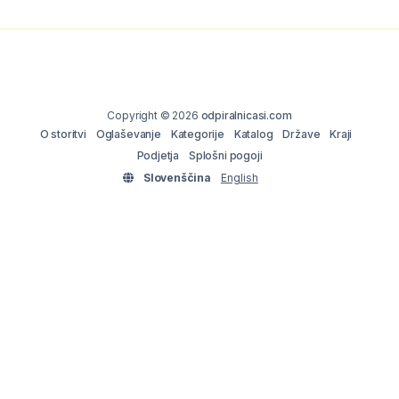
Copyright © 2026
odpiralnicasi.com
O storitvi
Oglaševanje
Kategorije
Katalog
Države
Kraji
Podjetja
Splošni pogoji
Slovenščina
English