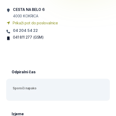
CESTA NA BELO 6
4000
KOKRICA
Prikaži pot do poslovalnice
04 204 54 22
041 811 277
(GSM)
Odpiralni čas
Sporoči napako
Izjeme