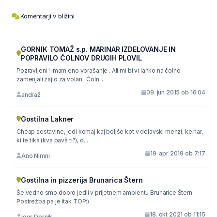
Komentarji v bližini
GORNIK TOMAŽ s.p. MARINAR IZDELOVANJE IN
POPRAVILO ČOLNOV DRUGIH PLOVIL
Pozravljeni ! imam eno vprašanje . Ali mi bi vi lahko na čolno
zamenjali zajlo za volan . Čoln ...
09. jun 2015 ob 16:04
andraž
Gostilna Lakner
Cheap sestavine, jedi komaj kaj boljše kot v delavski menzi, kelnar,
ki te tika (kva pavš ti?), d...
19. apr 2019 ob 7:17
Ano Nimni
Gostilna in pizzerija Brunarica Štern
Še vedno smo dobro jedli v prijetnem ambientu Brunarice Štern.
Postrežba pa je itak TOP:)
18. okt 2021 ob 11:15
Igor Dornik