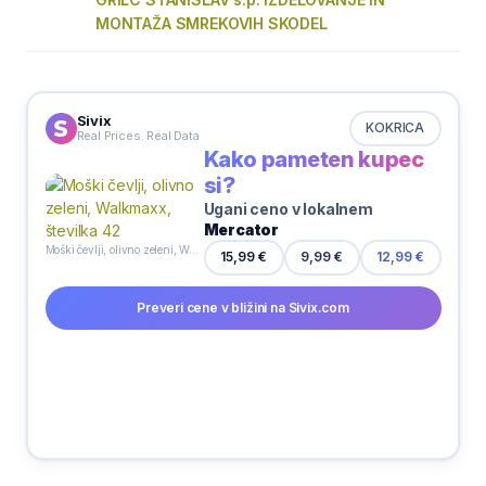
MONTAŽA SMREKOVIH SKODEL
Sivix
KOKRICA
Real Prices. Real Data
Kako pameten kupec
si?
Ugani ceno v lokalnem
Mercator
Moški čevlji, olivno zeleni, Walkmaxx, številka 42
15,99 €
9,99 €
12,99 €
Preveri cene v bližini na Sivix.com