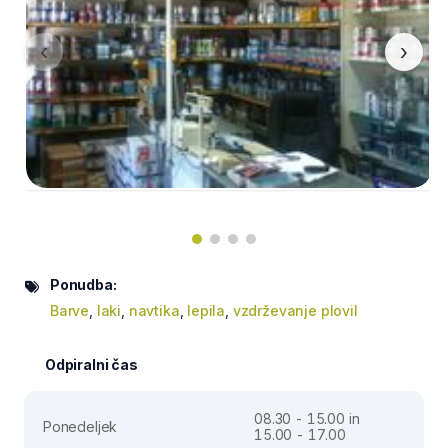
‹
›
Ponudba:
Barve
,
laki
,
navtika
,
lepila
,
vzdrževanje plovil
Odpiralni čas
08.30 - 15.00 in
Ponedeljek
15.00 - 17.00