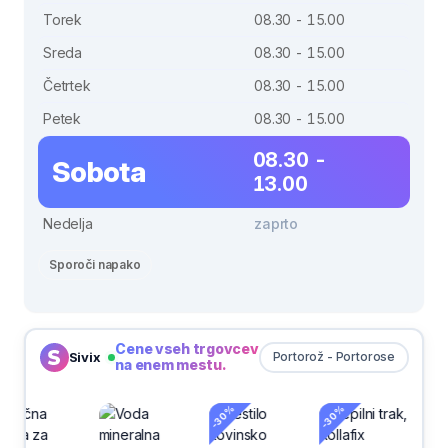
Torek
08.30 - 15.00
Sreda
08.30 - 15.00
Četrtek
08.30 - 15.00
Petek
08.30 - 15.00
08.30 -
Sobota
13.00
Nedelja
zaprto
Sporoči napako
Cene vseh trgovcev
Sivix
Portorož - Portorose
na enem mestu.
-30%
-30%
-30%