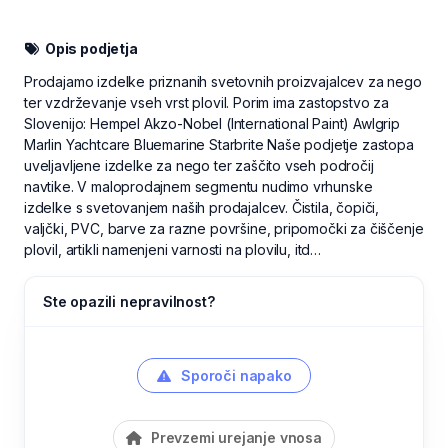
Opis podjetja
Prodajamo izdelke priznanih svetovnih proizvajalcev za nego
ter vzdrževanje vseh vrst plovil. Porim ima zastopstvo za
Slovenijo: Hempel Akzo-Nobel (International Paint) Awlgrip
Marlin Yachtcare Bluemarine Starbrite Naše podjetje zastopa
uveljavljene izdelke za nego ter zaščito vseh področij
navtike. V maloprodajnem segmentu nudimo vrhunske
izdelke s svetovanjem naših prodajalcev. Čistila, čopiči,
valjčki, PVC, barve za razne površine, pripomočki za čiščenje
plovil, artikli namenjeni varnosti na plovilu, itd…
Ste opazili nepravilnost?
Sporoči napako
Prevzemi urejanje vnosa