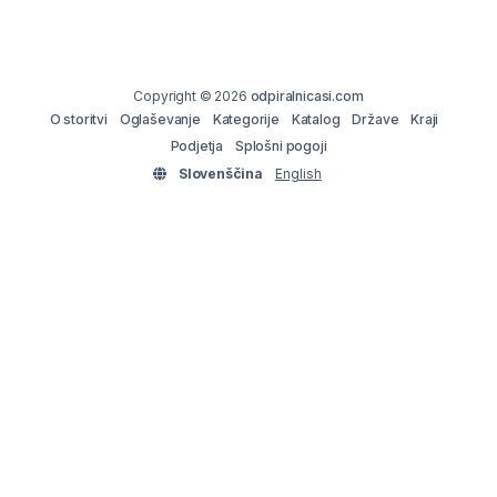
Copyright © 2026
odpiralnicasi.com
O storitvi
Oglaševanje
Kategorije
Katalog
Države
Kraji
Podjetja
Splošni pogoji
Slovenščina
English