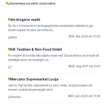
Komentarji sorodnih poslovalnic
dm drogerie markt
Že 3x v 2 mesecih mi je blagajničarka zaračunala izdelek, ki ga
nisem kupila! 2x sem se vrnila na...
16. feb 2021 ob 17:02
Mimi
KiK Textilien & Non-Food GmbH
Po mojem bi moralo biti odprto malo več časa kakšno uro in tudi ob
nedeljah sicer ob nedeljah vs...
26. avg 2017 ob 21:31
?
Mercator Supermarket Lucija
Jah no. Kar se tiče zaposlenih so res v redu. Je pa porazno da
moram vsakokrat preverjati rok tr...
03. jun 2023 ob 17:38
Stranka