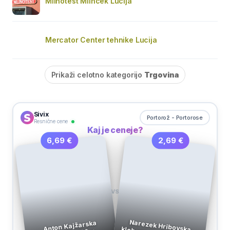
Mlinotest Mlinček Lucija
Mercator Center tehnike Lucija
Prikaži celotno kategorijo
Trgovina
Sivix
Portorož - Portorose
Resnične cene
Kaj je ceneje?
2,69 €
6,69 €
VS
Narezek Hribovska klobasa, Ave, pakirano,
Anton Kajžarska