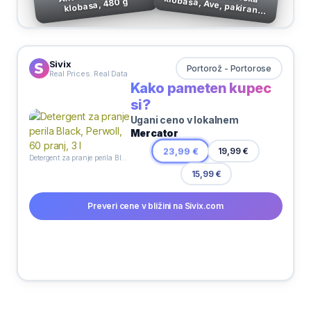
klobasa, 480 g
100 g
Sivix
Portorož - Portorose
Real Prices. Real Data
Kako pameten kupec
si?
Ugani ceno v lokalnem
Mercator
19,99 €
23,99 €
Detergent za pranje perila Black, Perwoll, 60 pranj, 3 l
15,99 €
Preveri cene v bližini na Sivix.com