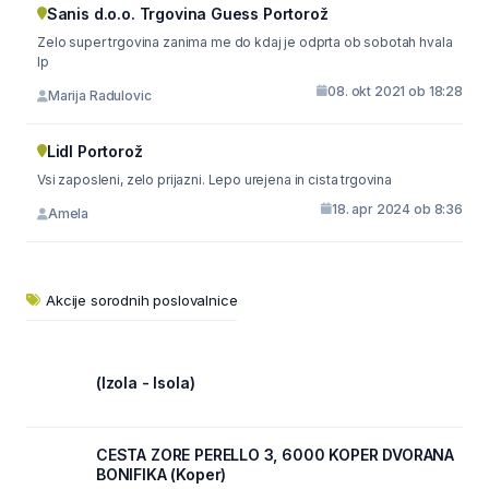
Sanis d.o.o. Trgovina Guess Portorož
Zelo super trgovina zanima me do kdaj je odprta ob sobotah hvala
lp
08. okt 2021 ob 18:28
Marija Radulovic
Lidl Portorož
Vsi zaposleni, zelo prijazni. Lepo urejena in cista trgovina
18. apr 2024 ob 8:36
Amela
Akcije sorodnih poslovalnice
(Izola - Isola)
CESTA ZORE PERELLO 3, 6000 KOPER DVORANA
BONIFIKA (Koper)