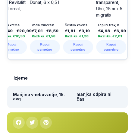
Nočna krema za obraz Revitalift Filler, Loreal, 50 ml
Voda mineralna Donat, 6 x 0,5 l
Šestilo kovinsko
Lepilni trak, Rollafix transparent, Uhu, 25 m + 5 m gratis
9
–
€20,99
€7,01
–
€8,59
€1,81
–
€3,19
€4,68
–
€6,69
€2,09
–
: €10,50
Razlika: €1,58
Razlika: €1,38
Razlika: €2,01
Razlika: 
puj
Kupuj
Kupuj
Kupuj
Kup
etno
pametno
pametno
pametno
pame
Izjeme
manjka odpiralni
Marijino vnebovzetje, 15.
avg
čas