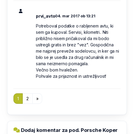
prvi_avto
04. mar 2017 ob 13:21
Potreboval podatke o rabljenem avtu, ki
sem ga kupoval. Servisi, kilometri.. Niti
približno nisem pričakoval da mi bodo
ustregli gratis in brez "vez". Gospodična
me najprej preveže sodelovcu, in ker ga ni
bilo se je usedla za drug računalnik in mi
sama neizmerno pomagala.
Večno bom hvaležen.
Pohvale za prijaznost in ustrežljivost!
1
2
»
Dodaj komentar za pod. Porsche Koper