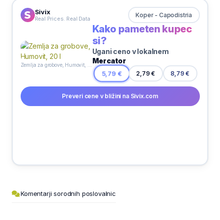
Sivix
Koper - Capodistria
Real Prices. Real Data
Kako pameten kupec
si?
Ugani ceno v lokalnem
Mercator
Zemlja za grobove, Humovit, 20 l
5,79 €
2,79 €
8,79 €
Preveri cene v bližini na Sivix.com
Komentarji sorodnih poslovalnic