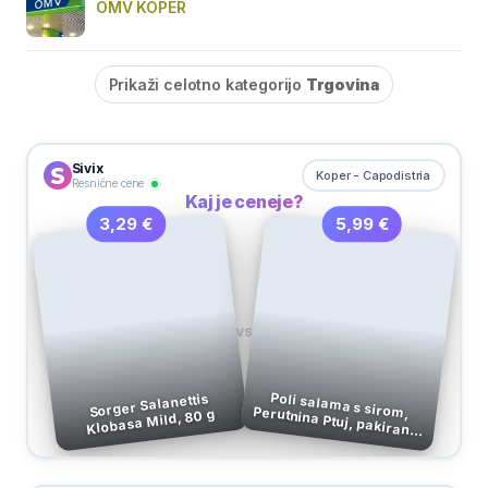
OMV KOPER
Prikaži celotno kategorijo
Trgovina
Sivix
Koper - Capodistria
Resnične cene
Kaj je ceneje?
5,99 €
3,29 €
VS
Poli salama s sirom, Perutnina Ptuj, pakirano,
Sorger Salanettis
Klobasa Mild, 80 g
500 g