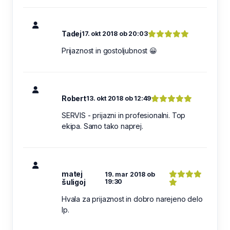
Tadej
17. okt 2018 ob 20:03
Prijaznost in gostoljubnost 😀
Robert
13. okt 2018 ob 12:49
SERVIS - prijazni in profesionalni. Top
ekipa. Samo tako naprej.
matej
19. mar 2018 ob
šuligoj
19:30
Hvala za prijaznost in dobro narejeno delo
lp.