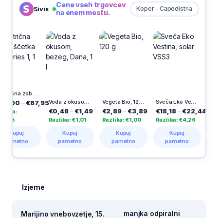
Cene vseh trgovcev
Sivix
Koper - Capodistria
na enem mestu.
-30%
Električna zobna ščetka Pro Series 1, 1 kos
Voda z okusom, bezeg, Dana, 1 l
Vegeta Bio, 120 g
Sveča Eko Vestina, solar VSS3
Ri
€67,95
€0,48
–
€1,49
€2,89
–
€3,89
€18,18
–
€22,44
€3,49
–
€5
Razlika: €1,01
Razlika: €1,00
Razlika: €4,26
Razlika: €1,
Kupuj
Kupuj
Kupuj
Kupuj
o
pametno
pametno
pametno
pametno
Izjeme
manjka odpiralni
Marijino vnebovzetje, 15.