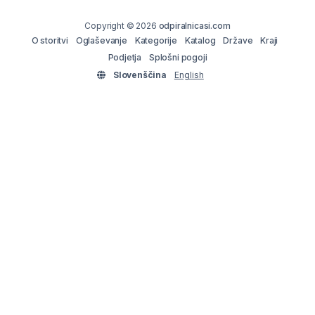
Copyright © 2026
odpiralnicasi.com
O storitvi
Oglaševanje
Kategorije
Katalog
Države
Kraji
Podjetja
Splošni pogoji
Slovenščina
English