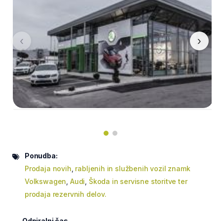
‹
›
Ponudba:
Prodaja novih
,
rabljenih in službenih vozil znamk
Volkswagen
,
Audi
,
Škoda in servisne storitve ter
prodaja rezervnih delov.
Odpiralni čas