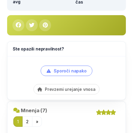
avg
čas
Ste opazili nepravilnost?
Sporoči napako
Prevzemi urejanje vnosa
Mnenja (7)
1
2
»