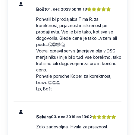
Bošt
01. dec 2023 ob 10:13
Pohvalil bi prodajalca Tima R. za
korektnost, prijaznost in iskrenost pri
prodaji avta. Vse je bilo tako, kot sva se
dogovorila. Glede cene je tako....vzemi ali
pusti...🤔😂🤣🤔
Vceraj opravil servis (menjava olja v DSG
menjalniku) in je bilo tudi vse korektno, tako
kot smo bili dogovorjeni za uro in končno
ceno.
Pohvale porsche Koper za korektnost,
bravo👏👏👏
Lp, Bošt
Selvira
03. dec 2019 ob 13:02
Zelo zadovoljna.. Hvala za prijaznost.