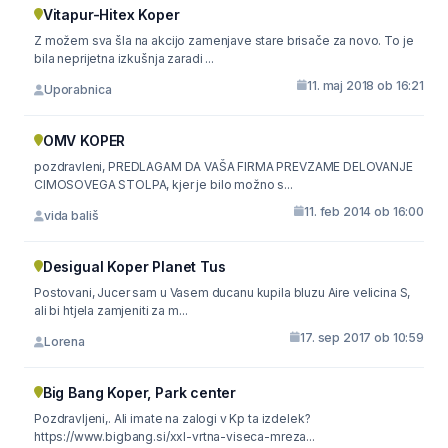
Vitapur-Hitex Koper
Z možem sva šla na akcijo zamenjave stare brisače za novo. To je
bila neprijetna izkušnja zaradi ...
11. maj 2018 ob 16:21
Uporabnica
OMV KOPER
pozdravleni, PREDLAGAM DA VAŠA FIRMA PREVZAME DELOVANJE
CIMOSOVEGA STOLPA, kjer je bilo možno s...
11. feb 2014 ob 16:00
vida bališ
Desigual Koper Planet Tus
Postovani, Jucer sam u Vasem ducanu kupila bluzu Aire velicina S,
ali bi htjela zamjeniti za m...
17. sep 2017 ob 10:59
Lorena
Big Bang Koper, Park center
Pozdravljeni,. Ali imate na zalogi v Kp ta izdelek?
https://www.bigbang.si/xxl-vrtna-viseca-mreza...