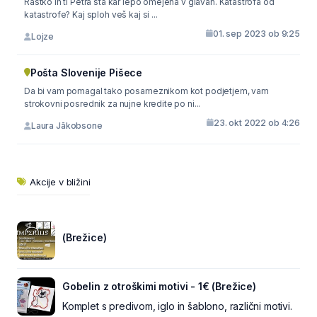
Rastko in ti Petra sta kar lepo omejena v glavah. Katastrofa od
katastrofe? Kaj sploh veš kaj si ...
01. sep 2023 ob 9:25
Lojze
Pošta Slovenije Pišece
Da bi vam pomagal tako posameznikom kot podjetjem, vam
strokovni posrednik za nujne kredite po ni...
23. okt 2022 ob 4:26
Laura Jākobsone
Akcije v bližini
(Brežice)
Gobelin z otroškimi motivi - 1€ (Brežice)
Komplet s predivom, iglo in šablono, različni motivi.