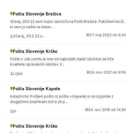
Pošta Slovenije Brežice
Včeraj, 26.5.22 sem nujno rabil info na Pošti Brežice. Pokličem tel.št.
ki sem jo našel na intern...
27. maj 2022 ob 9:34
Včeraj, 26.5.22 s...
Pošta Slovenije Krško
Pošta v Job centru je ena od najboljših daleč okoli kar se tiče
kvalitete opravljenih storitev. V...
24. nov 2021 ob 9:59
Lojze
Pošta Slovenije Kapele
Katastrofa ! Pošlješ pošto iz pošte v Kapelah in na cilj pride z
drugačnimi znamkami kot si jih p...
24. nov 2016 ob 14:36
jo
Pošta Slovenije Krško