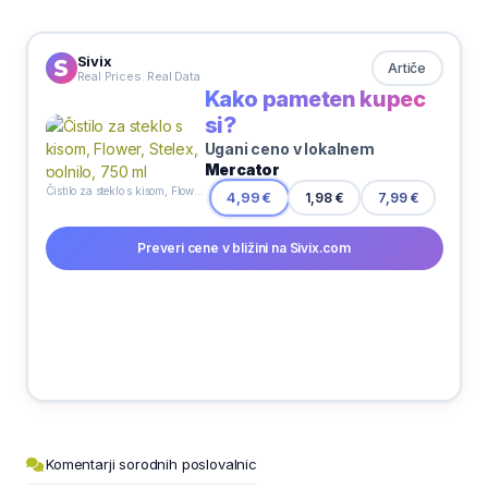
Sivix
Artiče
Real Prices. Real Data
Kako pameten kupec
si?
Ugani ceno v lokalnem
Mercator
Čistilo za steklo s kisom, Flower, Stelex, polnilo, 750 ml
1,98 €
4,99 €
7,99 €
Preveri cene v bližini na Sivix.com
Komentarji sorodnih poslovalnic