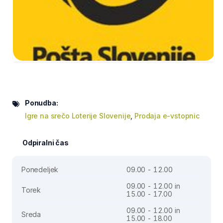
Ponudba:
Igre na srečo Loterije Slovenije
,
Prodaja e-vstopnic
Odpiralni čas
Ponedeljek
09.00 - 12.00
09.00 - 12.00 in
Torek
15.00 - 17.00
09.00 - 12.00 in
Sreda
15.00 - 18.00