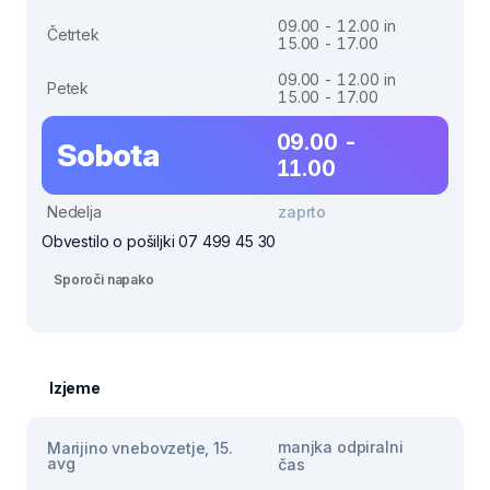
09.00 - 12.00 in
Četrtek
15.00 - 17.00
09.00 - 12.00 in
Petek
15.00 - 17.00
09.00 -
Sobota
11.00
Nedelja
zaprto
Obvestilo o pošiljki 07 499 45 30
Sporoči napako
Izjeme
manjka odpiralni
Marijino vnebovzetje, 15.
avg
čas