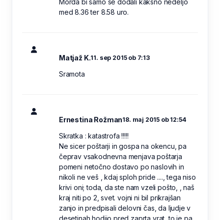
Morda bi samo še dodali kakšno nedeljo
med 8.36 ter 8.58 uro.
Matjaž K.
11. sep 2015 ob 7:13
Sramota
Ernestina Rožman
18. maj 2015 ob 12:54
Skratka : katastrofa !!!!!
Ne sicer poštarji in gospa na okencu, pa
čeprav vsakodnevna menjava poštarja
pomeni netočno dostavo po naslovih in
nikoli ne veš , kdaj sploh pride ...., tega niso
krivi oni; toda, da ste nam vzeli pošto, , naš
kraj niti po 2, svet. vojni ni bil prikrajšan
zanjo in predpisali delovni čas, da ljudje v
desetinah hodijo pred zaprta vrat, to je pa