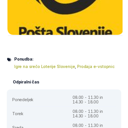
Ponudba:
Igre na srečo Loterije Slovenije
,
Prodaja e-vstopnic
Odpiralni čas
08.00 - 11.30 in
Ponedeljek
14.30 - 18.00
08.00 - 11.30 in
Torek
14.30 - 18.00
08.00 - 11.30 in
Sreda