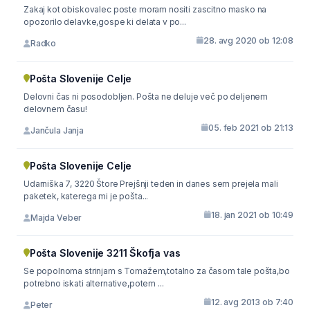
Zakaj kot obiskovalec poste moram nositi zascitno masko na
opozorilo delavke,gospe ki delata v po...
28. avg 2020 ob 12:08
Radko
Pošta Slovenije Celje
Delovni čas ni posodobljen. Pošta ne deluje več po deljenem
delovnem času!
05. feb 2021 ob 21:13
Jančula Janja
Pošta Slovenije Celje
Udarniška 7, 3220 Štore Prejšnji teden in danes sem prejela mali
paketek, katerega mi je pošta...
18. jan 2021 ob 10:49
Majda Veber
Pošta Slovenije 3211 Škofja vas
Se popolnoma strinjam s Tomažem,totalno za časom tale pošta,bo
potrebno iskati alternative,potem ...
12. avg 2013 ob 7:40
Peter