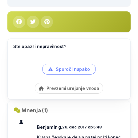
Ste opazili nepravilnost?
Sporoči napako
Prevzemi urejanje vnosa
Mnenja (1)
Benjamin g.
26. dec 2017 ob 5:48
Krasna ženska je delala na tej pošti konec