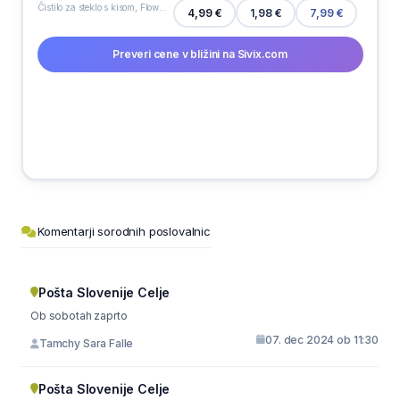
Čistilo za steklo s kisom, Flower, Stelex, polnilo, 750 ml
1,98 €
4,99 €
7,99 €
Preveri cene v bližini na Sivix.com
Komentarji sorodnih poslovalnic
Pošta Slovenije Celje
Ob sobotah zaprto
07. dec 2024 ob 11:30
Tamchy Sara Falle
Pošta Slovenije Celje