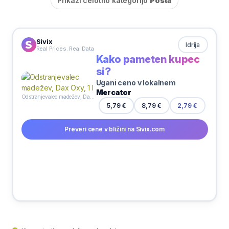
Prikaži celotno kategorijo
Pošta
Sivix
Idrija
Real Prices. Real Data
Kako pameten kupec
si?
Ugani ceno v lokalnem
Mercator
Odstranjevalec madežev, Dax Oxy, 1 l
8,79 €
5,79 €
2,79 €
Preveri cene v bližini na Sivix.com