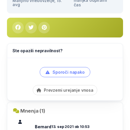
manjka odpiralni
Marijino vnebovzetje, 15.
avg
čas
Ste opazili nepravilnost?
Sporoči napako
Prevzemi urejanje vnosa
Mnenja (1)
Bernard
13. sep 2021 ob 10:53