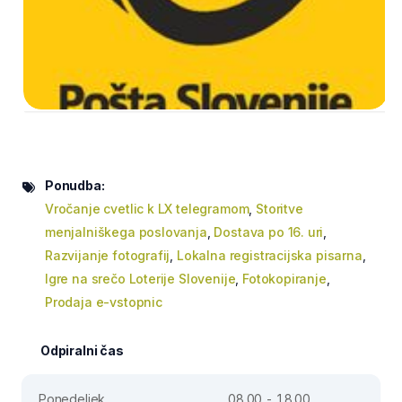
Ponudba:
Vročanje cvetlic k LX telegramom
,
Storitve
menjalniškega poslovanja
,
Dostava po 16. uri
,
Razvijanje fotografij
,
Lokalna registracijska pisarna
,
Igre na srečo Loterije Slovenije
,
Fotokopiranje
,
Prodaja e-vstopnic
Odpiralni čas
Ponedeljek
08.00 - 18.00