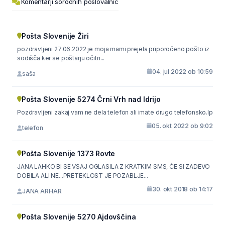
Komentarji sorodnih poslovalnic
Pošta Slovenije Žiri
pozdravljeni 27.06.2022 je moja mami prejela priporočeno pošto iz
sodišča ker se poštarju očitn...
04. jul 2022 ob 10:59
saša
Pošta Slovenije 5274 Črni Vrh nad Idrijo
Pozdravljeni zakaj vam ne dela telefon ali imate drugo telefonsko.lp
05. okt 2022 ob 9:02
telefon
Pošta Slovenije 1373 Rovte
JANA LAHKO BI SE VSAJ OGLASILA Z KRATKIM SMS, ČE SI ZADEVO
DOBILA ALI NE...PRETEKLOST JE POZABLJE...
30. okt 2018 ob 14:17
JANA ARHAR
Pošta Slovenije 5270 Ajdovščina