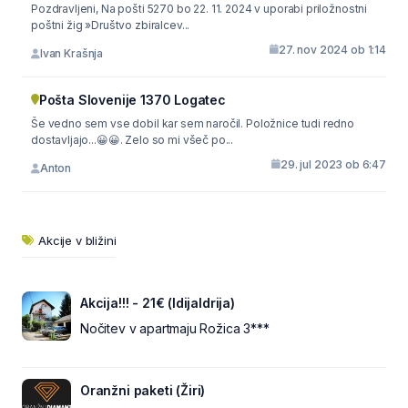
Pozdravljeni, Na pošti 5270 bo 22. 11. 2024 v uporabi priložnostni
poštni žig »Društvo zbiralcev...
27. nov 2024 ob 1:14
Ivan Krašnja
Pošta Slovenije 1370 Logatec
Še vedno sem vse dobil kar sem naročil. Položnice tudi redno
dostavljajo...😀😀. Zelo so mi všeč po...
29. jul 2023 ob 6:47
Anton
Akcije v bližini
Akcija!!! - 21€ (IdijaIdrija)
Nočitev v apartmaju Rožica 3***
Oranžni paketi (Žiri)